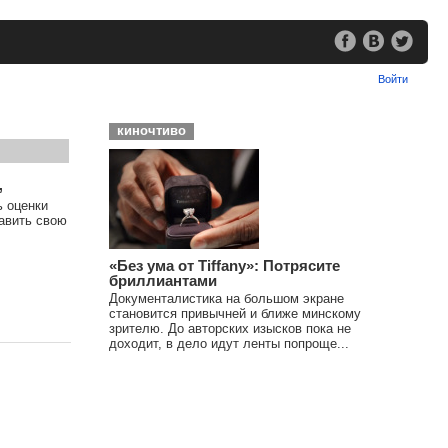
Войти
киночтиво
,
ь оценки
тавить свою
«Без ума от Tiffany»: Потрясите
бриллиантами
Документалистика на большом экране
становится привычней и ближе минскому
зрителю. До авторских изысков пока не
доходит, в дело идут ленты попроще...