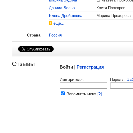
Марина Зудина
Елизавета Прохоро
Даниил Белых
Костя Прохоров
Елена Дробышева
Марина Прохорова
еще...
Страна:
Россия
Малосодержательные и грубые отзывы нещадно
Отзывы
Войти |
Регистрация
Напомнить пароль |
войти
|
реги
Имя зрителя:
Пароль:
За
Ваш e-mail:
Запомнить меня
[?]