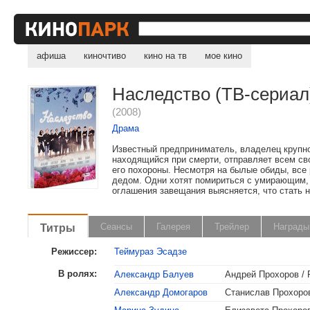
афиша
киночтиво
кино на тв
мое кино
Наследство (ТВ-сериал
(2008)
Драма
Известный предприниматель, владелец крупно
находящийся при смерти, отправляет всем св
его похороны. Несмотря на былые обиды, все
дедом. Одни хотят помириться с умирающим,
оглашения завещания выясняется, что стать н
Титры
Сеансы
Галерея
Трейлер
Награды
Режиссер:
Теймураз Эсадзе
В ролях:
Александр Балуев
Андрей Прохоров /
Александр Домогаров
Станислав Прохоров
, поделитесь своим мнением