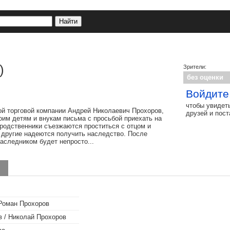
)
Зрители:
без оценки
Войдите
чтобы увидет
й торговой компании Андрей Николаевич Прохоров,
друзей и пос
оим детям и внукам письма с просьбой приехать на
 родственники съезжаются проститься с отцом и
 другие надеются получить наследство. После
аследником будет непросто...
 Роман Прохоров
 / Николай Прохоров