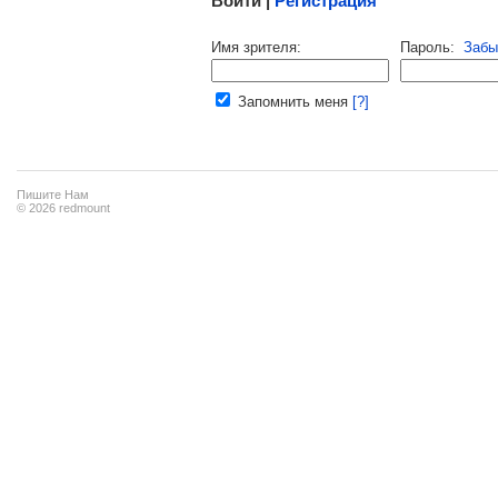
Войти |
Регистрация
Напомнить пароль |
войти
|
регист
Имя зрителя:
Пароль:
Забы
Ваш e-mail:
Запомнить меня
[?]
Пишите Нам
© 2026 redmount