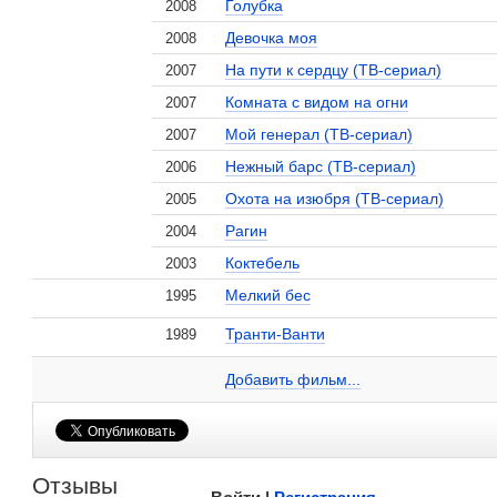
Голубка
2008
Девочка моя
2008
На пути к сердцу (ТВ-сериал)
2007
Комната с видом на огни
2007
Мой генерал (ТВ-сериал)
2007
Нежный барс (ТВ-сериал)
2006
Охота на изюбря (ТВ-сериал)
2005
Рагин
2004
, поделитесь своим мнением
Коктебель
2003
Мелкий бес
1995
Транти-Ванти
1989
Агриппина Стеклова на сайте Кино-Театр.ru
Географ глобус пропил
1 кадр
Добавить ссылку...
Добавить фильм...
Малосодержательные и грубые отзывы нещадно 
Отзывы