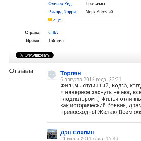
Оливер Рид
Проксимон
Рассел Кроу
Ричард Харрис
Марк Аврелий
Номинация «Лучший акт
еще...
Хоакин Феникс
Страна:
США
Номинация «Лучший р
Время:
155 мин.
Отзывы
Торлян
6 августа 2012 года, 23:31
Фильм - отличный, Кодга, ког
я наверное заснуть не мог, в
гладиатором ;) Фильи отличный
как исторический боевик, дра
превосходно! Желаю Всем обя
Дэн Сяопин
11 июля 2011 года, 15:46