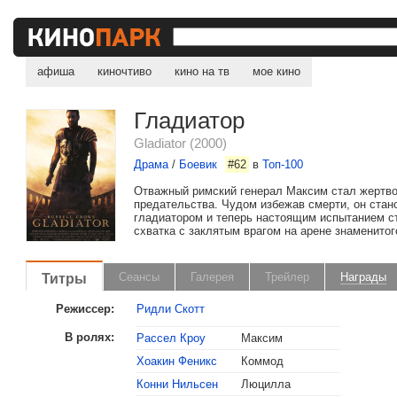
Лучшие визуальные
Номинация «Лучший акт
афиша
киночтиво
кино на тв
мое кино
Хоакин Феникс
Гладиатор
Номинация «Лучший р
Gladiator (2000)
Номинация «Лучший ор
Драма
/
Боевик
#62
в
Топ-100
Номинация «Лучшая ра
Отважный римский генерал Максим стал жертво
предательства. Чудом избежав смерти, он стан
гладиатором и теперь настоящим испытанием с
Номинация «Лучшая ра
схватка с заклятым врагом на арене знаменитог
Номинация «Лучший м
Титры
Сеансы
Галерея
Трейлер
Награды
Номинация «Лучшая м
Режиссер:
Ридли Скотт
2001
Золотой глобус
Лучший фильм, драм
В ролях:
Рассел Кроу
Максим
Лучшая музыка к фи
Хоакин Феникс
Коммод
Конни Нильсен
Люцилла
Номинация «Лучший др