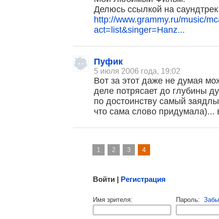
Делюсь ссылкой на саундтрек
http://www.grammy.ru/music/mc
act=list&singer=Hanz...
Пуфик
, поделитесь своим мнением
5 июля 2006 года, 19:02
Вот за этот даже не думая мо
деле потрясает до глубины ду
по достоинству самый заядлы
что сама слово придумала)... 
1
2
3
4
Малосодержательные и грубые отзывы нещадно 
Войти |
Регистрация
Напомнить пароль |
войти
|
регист
Имя зрителя:
Пароль:
Забы
Ваш e-mail: