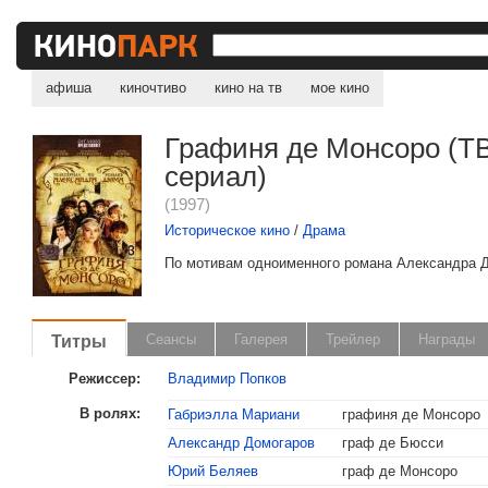
афиша
киночтиво
кино на тв
мое кино
Графиня де Монсоро (Т
сериал)
(1997)
Историческое кино
/
Драма
По мотивам одноименного романа Александра 
Титры
Сеансы
Галерея
Трейлер
Награды
Режиссер:
Владимир Попков
В ролях:
Габриэлла Мариани
графиня де Монсоро
Александр Домогаров
граф де Бюсси
Юрий Беляев
граф де Монсоро