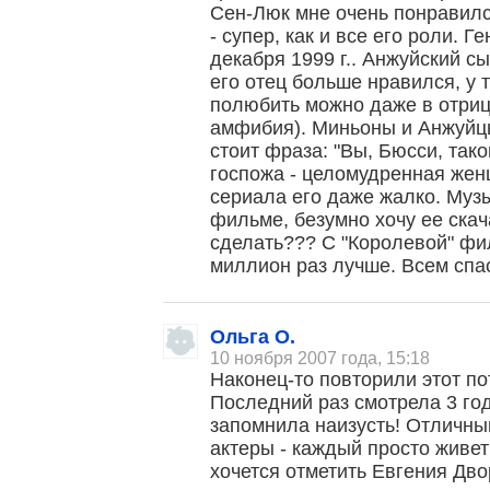
Сен-Люк мне очень понравилс
- супер, как и все его роли. Г
декабря 1999 г.. Анжуйский с
его отец больше нравился, у т
полюбить можно даже в отриц
амфибия). Миньоны и Анжуйцы
стоит фраза: "Вы, Бюсси, тако
госпожа - целомудренная жен
сериала его даже жалко. Музы
фильме, безумно хочу ее скача
сделать??? С "Королевой" фил
миллион раз лучше. Всем спас
Ольга О.
10 ноября 2007 года, 15:18
Наконец-то повторили этот 
Последний раз смотрела 3 год
запомнила наизусть! Отличн
актеры - каждый просто живет
хочется отметить Евгения Дво