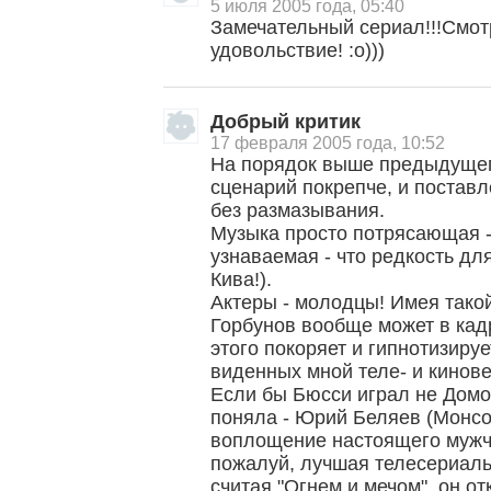
5 июля 2005 года, 05:40
Замечательный сериал!!!Смот
удовольствие! :о)))
Добрый критик
17 февраля 2005 года, 10:52
На порядок выше предыдущего
сценарий покрепче, и постав
без размазывания.
Музыка просто потрясающая -
узнаваемая - что редкость дл
Кива!).
Актеры - молодцы! Имея тако
Горбунов вообще может в кадр
этого покоряет и гипнотизируе
виденных мной теле- и кинов
Если бы Бюсси играл не Домог
поняла - Юрий Беляев (Монсо
воплощение настоящего мужчи
пожалуй, лучшая телесериаль
считая "Огнем и мечом", он о