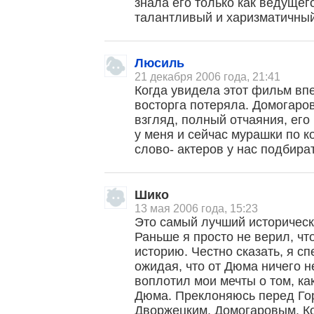
знала его только как ведущег
талантливый и харизматичный
Люсиль
21 декабря 2006 года, 21:41
Когда увидела этот фильм впе
восторга потеряла. Домогаров
взгляд, полный отчаяния, его
у меня и сейчас мурашки по к
слово- актеров у нас подбира
Шико
13 мая 2006 года, 15:23
Это самый лучший историческ
Раньше я просто не верил, чт
историю. Честно сказать, я с
ожидая, что от Дюма ничего н
воплотил мои мечты о том, ка
Дюма. Преклоняюсь перед Го
Дворжецким, Домогаровым, К