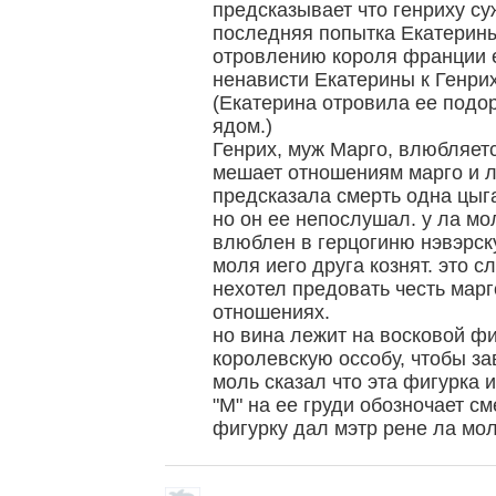
предсказывает что генриху су
последняя попытка Екатерины
отровлению короля франции 
ненависти Екатерины к Генрих
(Екатерина отровила ее подо
ядом.)
Генрих, муж Марго, влюбляетс
мешает отношениям марго и 
предсказала смерть одна цыга
но он ее непослушал. у ла м
влюблен в герцогиню нэвэрску
моля иего друга кознят. это с
нехотел предовать честь марг
отношениях.
но вина лежит на восковой ф
королевскую оссобу, чтобы за
моль сказал что эта фигурка 
"М" на ее груди обозночает см
фигурку дал мэтр рене ла мо