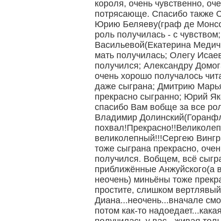
короля, очень чувственно, оче
потрясающе. Спасибо также 
Юрию Беляеву(граф де Монсо
роль получилась - с чувством
Васильевой(Екатерина Медич
мать получилась; Олегу Исае
получился; Александру Домог
очень хорошо получалось чита
даже сыграна; Дмитрию Марь
прекрасно сыгранно; Юрий Я
спасибо Вам вобще за все ро
Владимир Долинский(Горанфл
похвал!Прекрасно!!Великоле
великолепный!!!Сергею Вингр
тоже сыграна прекрасно, оче
получился. Вобщем, всё сыгр
приближённые Анжуйского(а в
неочень) миньёны тоже прекр
простите, слишком вертлявый)
Диана...неочень...вначале смо
потом как-то надоедает...кака