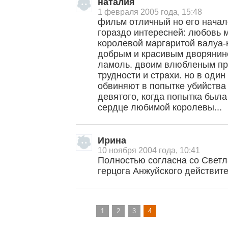
наталия
1 февраля 2005 года, 15:48
фильм отличный но его начало
гораздо интересней: любовь 
королевой маргаритой валуа-
добрым и красивым дворянин
ламоль. двоим влюбленым пр
трудности и страхи. но в оди
обвиняют в попытке убийства
девятого, когда попытка была
сердце любимой королевы...
, поделитесь своим мнением
Ирина
10 ноября 2004 года, 10:41
Полностью согласна со Светл
герцога Анжуйского действит
1
2
3
4
Малосодержательные и грубые отзывы нещадно 