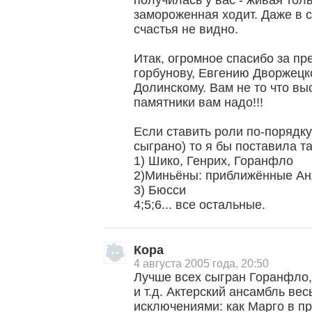
получилась у вас - живая тол
замороженная ходит. Даже в 
счастья не видно.
Итак, огромное спасибо за п
горбунову, Евгению Дворжец
Долинскому. Вам не то что в
памятники вам надо!!!
Если ставить роли по-порядку(
сыграно) то я бы поставила та
1) Шико, Генрих, Горанфло
2)Миньёны: приближённые Ан
3) Бюсси
4;5;6... все остальные.
Кора
4 августа 2005 года, 20:50
Лучше всех сыгран Горанфло,
и т.д. Актерский ансамбль ве
исключениями: как Марго в 