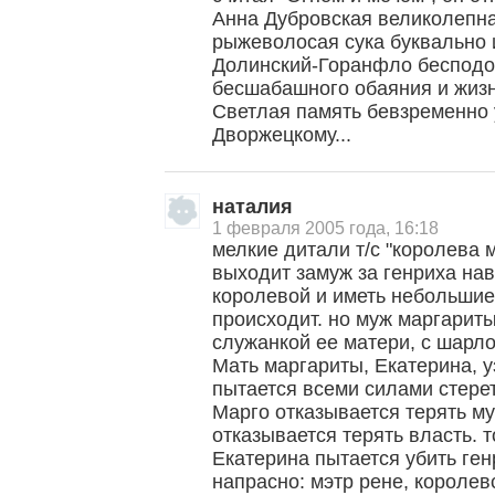
Анна Дубровская великолепна
рыжеволосая сука буквально 
Долинский-Горанфло бесподоб
бесшабашного обаяния и жиз
Светлая память бевзременно
Дворжецкому...
наталия
1 февраля 2005 года, 16:18
мелкие дитали т/с "королева 
выходит замуж за генриха нав
королевой и иметь небольшие 
происходит. но муж маргариты
служанкой ее матери, с шарло
Мать маргариты, Екатерина, у
пытается всеми силами стерет
Марго отказывается терять м
отказывается терять власть. т
Екатерина пытается убить генр
напрасно: мэтр рене, короле