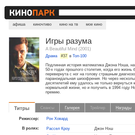
афиша
киночтиво
кино на тв
мое кино
Игры разума
A Beautiful Mind (2001)
Драма
#37
в
Топ-100
2002
Оскар
Лучший фильм
Подлинная история математика Джона Нэша, н
50-х годах прошлого столетия, когда его жизнь 
Лучшая актриса втор
перевернута с ног на голову страшным диагноз
параноидальная шизофрения. Но через несколь
Коннелли
десятилетий ему удалось не только вернуться 
нормальной жизни, но и получить в 1994 году 
Лучший режиссер
:
Ро
премию.
Лучший адаптирован
Титры
Сеансы
Галерея
Трейлер
Награды
Номинация «Лучший ак
Режиссер:
Рон Ховард
2002
Золотой глобус
Лучший фильм, драм
В ролях:
Рассел Кроу
Джон Нэш