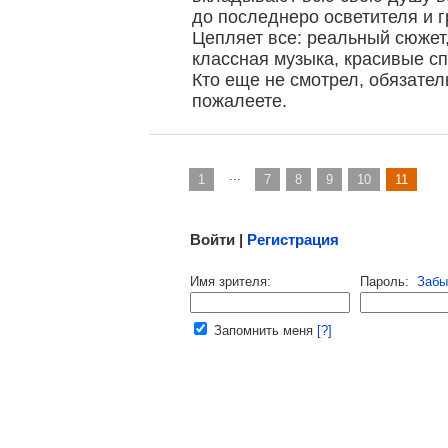
, поделитесь своим мнением
до последнеро осветителя и 
Цепляет все: реальный сюжет,
классная музыка, красивые 
Кто еще не смотрел, обязател
пожалеете.
...
1
7
8
9
10
11
Малосодержательные и грубые отзывы нещадно 
Войти |
Регистрация
Напомнить пароль |
войти
|
регист
Имя зрителя:
Пароль:
Забы
Ваш e-mail:
Запомнить меня
[?]