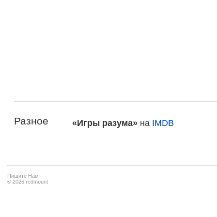
Разное
«Игры разума»
на
IMDB
Пишите Нам
© 2026 redmount