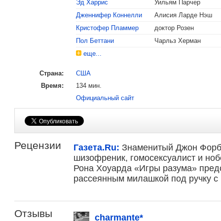
Эд Харрис
Уильям Парчер
Лучший драматически
Дженнифер Коннелли
Алисия Ларде Нэш
Лучшая актриса втор
Кристофер Пламмер
доктор Розен
Коннелли
Пол Беттани
Чарльз Херман
еще...
Лучший сценарий
Страна:
США
Номинация «Лучший р
Время:
134 мин.
Номинация «Лучшая м
Официальный сайт
Рецензии
Газета.Ru:
Знаменитый Джон Форбс
шизофреник, гомосексуалист и ноб
Рона Хоуарда «Игры разума» пред
рассеянным милашкой под ручку с 
Отзывы
charmante*