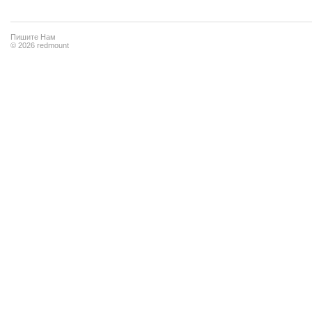
войдите
, чтобы отправить сообщение
Пишите Нам
© 2026 redmount