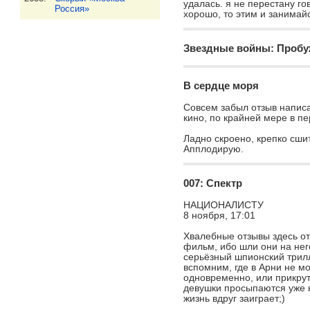
удалась. я не перестану го
FX-BY.COM
Россия»
хорошо, то этим и занимайс
олег , Минск, Беларусь
haroshka
hellovasya
Звездные войны: Проб
Женя, Минск, Беларусь
M Lo, Минск, Беларусь
Igor'
iris070807
Igor, Minsk, Беларусь
Iris, Kharkiv, Украина
В сердце моря
jat
Jura
Совсем забыл отзыв написа
jat, Минск, Беларусь
Jura, Минск, Беларусь
кино, по крайней мере в пе
KapmaHHuK
krya
Ладно скроено, крепко сши
KapMaHHuK, Минск,
krya, минск, Беларусь
Апплодирую.
20 лучших
Беларусь
1.
Пес-призрак: путь самурая
mArDashka
20 худших
Дарья, Минск, Беларусь
007: Спектр
2.
Плохой Санта
по жанрам
mihal
Mirza
НАЦИОНАЛИСТУ
3.
День сурка
Михаил, Минск, Беларусь
Mirza, Минск, Беларусь
с отзывами
8 ноября, 17:01
4.
Прирожденные убийцы
все 2638
mustanga_brom
noise
Хвалебные отзывы здесь о
Антон, Минск, Беларусь
noise, Москва, Россия
фильм, ибо шли они на него 
5.
Гринч, похититель Рождества
серьёзный шпионский трил
SistA
Tellar
вспомним, где в Арни не мо
6.
Здесь курят
Галина, Минск, Беларусь
одновременно, или прикрут
Александр, Минск,
Беларусь
девушки просыпаются уже
7.
Брат 2
жизнь вдруг заиграет;)
TRASH81
V