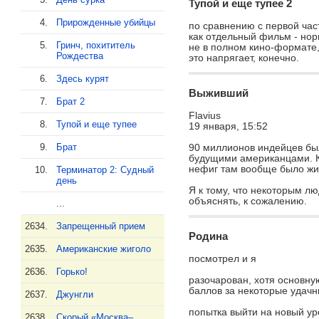
Тупой и еще тупее 2
4.
Прирожденные убийцы
по сравнению с первой час
как отдельный фильм - нор
5.
Гринч, похититель
не в полном кино-формате, 
Рождества
это напрягает, конечно.
6.
Здесь курят
Выживший
46 друзей:
7.
Брат 2
Flavius
8.
Тупой и еще тупее
AddisAbeba
Alimbuz
19 января, 15:52
Gala, MINSK, Беларусь
Олег, Минск, Беларусь
9.
Брат
90 миллионов индейцев бы
bender
будущими американцами. К
bomzh
нефиг там вообще было жит
10.
Терминатор 2: Судный
bender, Минск, Беларусь
Василий, Минск, Беларусь
день
Я к тому, что некоторым л
Brana
Chipchik
объяснять, к сожалению.
...
Анастасия, Минск,
Дмитрий, Минск, Беларусь
Беларусь
chpok!
2634.
Запрещенный прием
Родина
илья, минск, Беларусь
2635.
Американские жиголо
ELECTRUM
посмотрел и я
en_matin
Таня, Гомель, Беларусь
лена, минск, Беларусь
2636.
Горько!
разочарован, хотя основну
баллов за некоторые удач
Faith Forven
Fiks
2637.
Джунгли
Jenny Gates, Минск,
Вадим, Минск, Беларусь
Украина
попытка выйти на новый ур
2638.
Скорый «Москва–