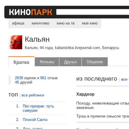
афиша
киночтиво
кино на тв
мое кино
Кальян
Кальян, 44 года, kalianishka.livejournal.com, Беларусь
Кратко
Фильмы
Друзья
Общение
из последнего
2638
оценок и
861
отзыв
|
все
46
друзей
топ
Хардкор
|
все рейтинги
Походу, нижележащие отзы
1.
Пес-призрак: путь
заказные.
самурая
Трэш в прямом смысле трэ
2.
Плохой Санта
3.
День сурка