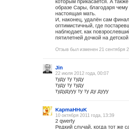
которым прикасается. А также
образе Сары, благодаря чему 
настоящая мать.
И, наконец, удалён сам фина
оптимистичный, где постаревш
наблюдает, как повзрослевши
пятилетней дочкой на детско
Отзыв был изменен 21 сентября 2
Jin
22 июля 2012 года, 00:07
туду ту туду
туду ту туду
тудудууу ту ту ду дууу
KapmaHHuK
10 октября 2011 года, 13:39
2 qwerty
Редкий случай, когда тот же 