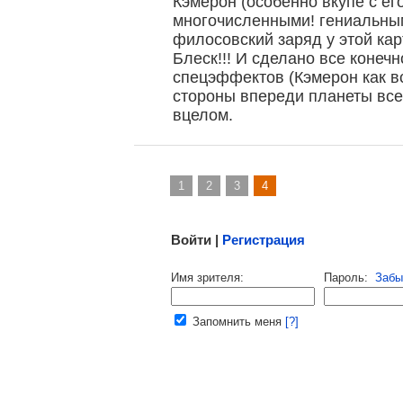
Кэмерон (особенно вкупе с е
многочисленными! гениальным
, поделитесь своим мнением
филосовский заряд у этой карт
Блеск!!! И сделано все конеч
спецэффектов (Кэмерон как в
стороны впереди планеты все
вцелом.
1
2
3
4
Малосодержательные и грубые отзывы нещадно 
Войти |
Регистрация
Напомнить пароль |
войти
|
регист
Имя зрителя:
Пароль:
Забы
Ваш e-mail:
Запомнить меня
[?]