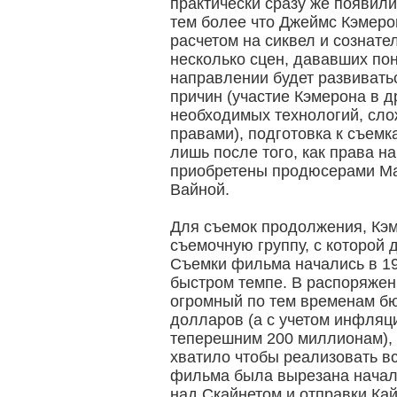
практически сразу же появил
тем более что Джеймс Кэмеро
расчетом на сиквел и сознате
несколько сцен, дававших пон
направлении будет развивать
причин (участие Кэмерона в д
необходимых технологий, сло
правами), подготовка к съемк
лишь после того, как права н
приобретены продюсерами М
Вайной.
Для съемок продолжения, Кэ
съемочную группу, с которой 
Съемки фильма начались в 19
быстром темпе. В распоряжен
огромный по тем временам б
долларов (а с учетом инфляц
теперешним 200 миллионам), 
хватило чтобы реализовать вс
фильма была вырезана начал
над Скайнетом и отправки Кай