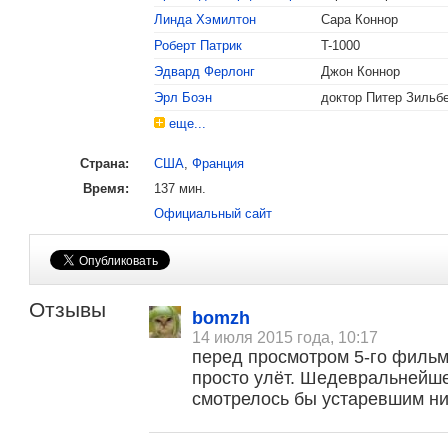
Линда Хэмилтон
Сара Коннор
Роберт Патрик
T-1000
Эдвард Ферлонг
Джон Коннор
1992
Оскар
Лучшие звуковые эффекты
Эрл Боэн
доктор Питер Зильб
Лучший звуковой монтаж
еще...
Лучшие визуальные эффекты
Страна:
США
,
Франция
Лучшая работа гримера
Время:
137 мин.
Номинация «Лучшая работа оператора
Официальный сайт
Номинация «Лучший монтаж»
Отзывы
bomzh
14 июля 2015 года, 10:17
перед просмотром 5-го фильм
просто улёт. Шедевральнейше
смотрелось бы устаревшим ни 