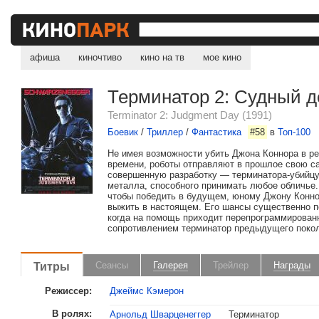
афиша
киночтиво
кино на тв
мое кино
Терминатор 2: Судный д
Terminator 2: Judgment Day (1991)
Боевик
/
Триллер
/
Фантастика
#58
в
Топ-100
Не имея возможности убить Джона Коннора в р
времени, роботы отправляют в прошлое свою 
совершенную разработку — терминатора-убийцу
металла, способного принимать любое обличье.
чтобы победить в будущем, юному Джону Конн
выжить в настоящем. Его шансы существенно 
когда на помощь приходит перепрограммирован
сопротивлением терминатор предыдущего покол
Титры
Сеансы
Галерея
Трейлер
Награды
Режиссер:
Джеймс Кэмерон
В ролях:
Арнольд Шварценеггер
Терминатор