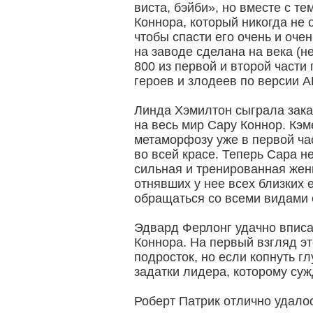
виста, бэйби», но вместе с т
Коннора, который никогда не 
чтобы спасти его очень и оче
на заводе сделана на века (н
800 из первой и второй части
героев и злодеев по версии AF
Линда Хэмилтон сыграла зак
на весь мир Сару Коннор. Кэм
метаморфозу уже в первой час
во всей красе. Теперь Сара н
сильная и тренированная же
отнявших у нее всех близких
обращаться со всеми видами 
Эдвард Ферлонг удачно вписа
Коннора. На первый взгляд 
подросток, но если копнуть г
задатки лидера, которому суж
Роберт Патрик отлично удало