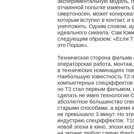
экспериментальную модель, 
отчаянной попытке изменить 
смертоносен, может копирова
которым вступил в контакт, и
уничтожить. Одним словом, и
идеального сиквела. Сам Кэм
следующим образом: «Если Т 
это Порше».
Техническая сторона фильма
операторская работа, монтаж,
в технических номинациях то
Наибольшую известность Т2 
компьютерных спецэффектов 
но Т2 стал первым фильмом,
сделать не имея технологии C
абсолютное большинство спе
старыми способами, а время
не превышало 3 минут. Но эт
индустрию спецэффектов. Т1
новой эпохи в кино, эпохи ко
на экране любую самую фант