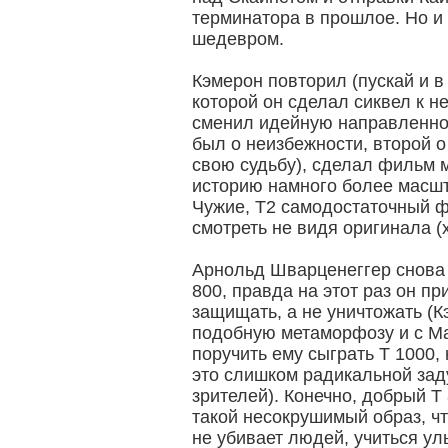
терминатора в прошлое. Но и 
шедевром.
Кэмерон повторил (пускай и в
которой он сделал сиквел к 
сменил идейную направленно
был о неизбежности, второй о
свою судьбу), сделал фильм 
историю намного более масшт
Чужие, Т2 самодостаточный 
смотреть не видя оригинала (х
Арнольд Шварценеггер снова 
800, правда на этот раз он п
защищать, а не уничтожать (
подобную метаморфозу и с М
поручить ему сыграть Т 1000, 
это слишком радикальной зад
зрителей). Конечно, добрый Т 
такой несокрушимый образ, ч
не убивает людей, учиться ул