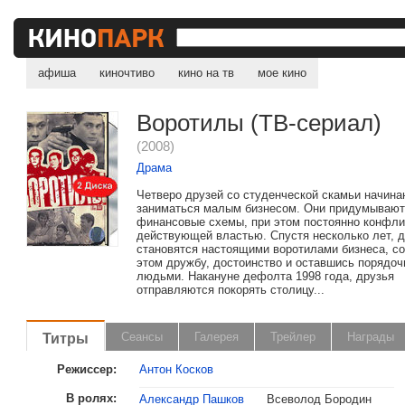
афиша
киночтиво
кино на тв
мое кино
Воротилы (ТВ-сериал)
(2008)
Драма
Четверо друзей со студенческой скамьи начина
заниматься малым бизнесом. Они придумывают
финансовые схемы, при этом постоянно конфли
действующей властью. Спустя несколько лет, 
становятся настоящими воротилами бизнеса, со
этом дружбу, достоинство и оставшись порядо
людьми. Накануне дефолта 1998 года, друзья
отправляются покорять столицу...
Титры
Сеансы
Галерея
Трейлер
Награды
Режиссер:
Антон Косков
В ролях:
Александр Пашков
Всеволод Бородин