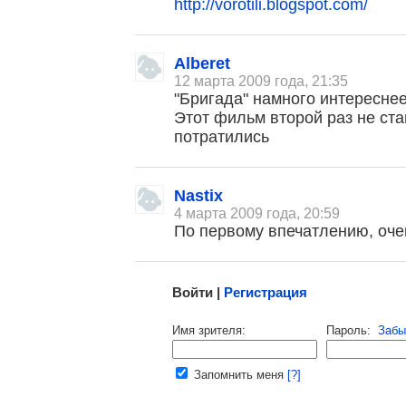
http://vorotili.blogspot.com/
Alberet
, поделитесь своим мнением
12 марта 2009 года, 21:35
"Бригада" намного интереснее
Этот фильм второй раз не стан
потратились
Nastix
4 марта 2009 года, 20:59
По первому впечатлению, оче
Малосодержательные и грубые отзывы нещадно 
Войти |
Регистрация
Напомнить пароль |
войти
|
регист
Имя зрителя:
Пароль:
Забы
Ваш e-mail:
Запомнить меня
[?]