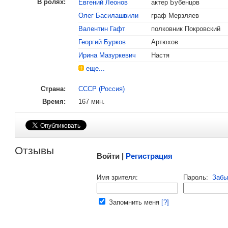
В ролях:
Евгений Леонов
актер Бубенцов
Олег Басилашвили
граф Мерзляев
Валентин Гафт
полковник Покровский
, поделитесь своим мнением
Георгий Бурков
Артюхов
Ирина Мазуркевич
Настя
еще...
Страна:
СССР (Россия)
Время:
167 мин.
Малосодержательные и грубые отзывы нещадно 
Отзывы
Войти |
Регистрация
Напомнить пароль |
войти
|
регист
Имя зрителя:
Пароль:
Забы
Ваш e-mail:
Запомнить меня
[?]