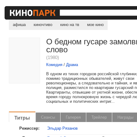
афиша
киночтиво
кино на тв
мое кино
О бедном гусаре замолв
слово
(1980)
Комедия
/
Драма
В одном из тихих городков российской глубинки,
помимо традиционных обывателей, живут свои
революционеры, а следовательно и тайная, и я
полиция, разместился по квартирам гусарский п
Квартиранты, отвыкшие от уютной жизни, обесп
время городу полнокровную жизнь с чередой л
социальных и политических интриг...
Титры
Сеансы
Галерея
Трейлер
Награды
Режиссер:
Эльдар Рязанов