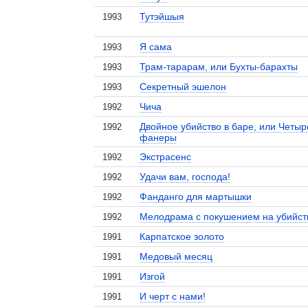
Тутэйшыя
1993
Я сама
1993
Трам-тарарам, или Бухты-барахты
1993
Секретный эшелон
1993
Чича
1992
Двойное убийство в баре, или Четыр
1992
фанеры
Экстрасенс
1992
Удачи вам, господа!
1992
Фанданго для мартышки
1992
Мелодрама с покушением на убийст
1992
Карпатское золото
1991
Медовый месяц
1991
Изгой
1991
И черт с нами!
1991