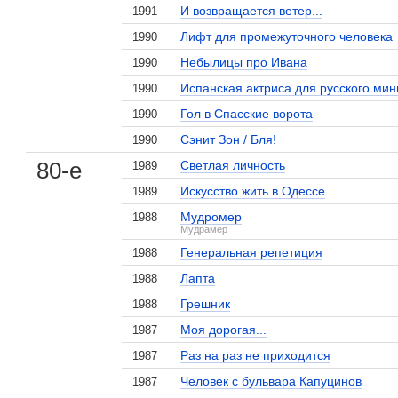
И возвращается ветер...
1991
Лифт для промежуточного человека
1990
Небылицы про Ивана
1990
Испанская актриса для русского мин
1990
Гол в Спасские ворота
1990
Сэнит Зон / Бля!
1990
80-е
Светлая личность
1989
Искусство жить в Одессе
1989
Мудромер
1988
Мудрамер
Генеральная репетиция
1988
Лапта
1988
Грешник
1988
Моя дорогая...
1987
Раз на раз не приходится
1987
Человек с бульвара Капуцинов
1987