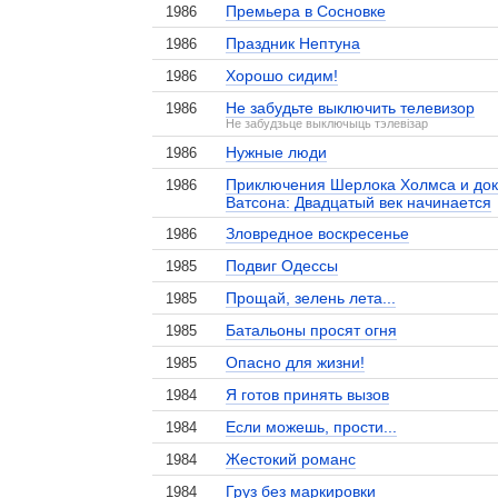
Премьера в Сосновке
1986
Праздник Нептуна
1986
Хорошо сидим!
1986
Не забудьте выключить телевизор
1986
Не забудзьце выключыць тэлевiзар
Нужные люди
1986
Приключения Шерлока Холмса и док
1986
Ватсона: Двадцатый век начинается
Зловредное воскресенье
1986
Подвиг Одессы
1985
Прощай, зелень лета...
1985
Батальоны просят огня
1985
Опасно для жизни!
1985
Я готов принять вызов
1984
Если можешь, прости...
1984
Жестокий романс
1984
Груз без маркировки
1984