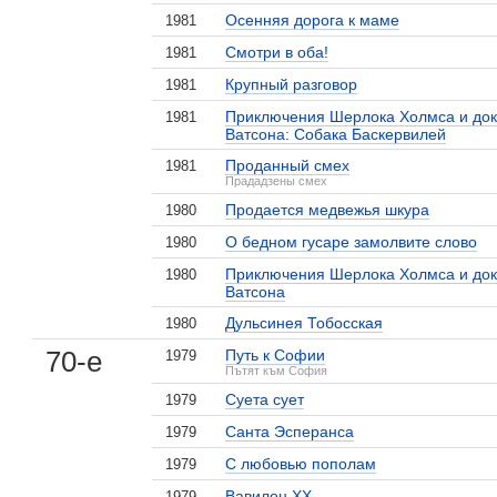
Осенняя дорога к маме
1981
Смотри в оба!
1981
Крупный разговор
1981
Приключения Шерлока Холмса и док
1981
Ватсона: Собака Баскервилей
Проданный смех
1981
Прададзены смех
Продается медвежья шкура
1980
О бедном гусаре замолвите слово
1980
Приключения Шерлока Холмса и док
1980
Ватсона
Дульсинея Тобосская
1980
70-е
Путь к Софии
1979
Пътят към София
Суета сует
1979
Санта Эсперанса
1979
С любовью пополам
1979
Вавилон XX
1979