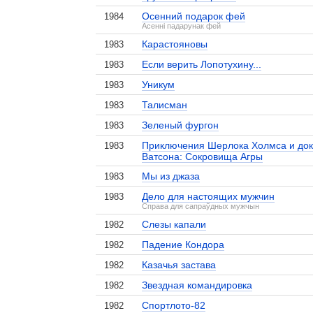
Осенний подарок фей
1984
Асенні падарунак фей
Карастояновы
1983
Если верить Лопотухину...
1983
Уникум
1983
Талисман
1983
Зеленый фургон
1983
Приключения Шерлока Холмса и док
1983
Ватсона: Сокровища Агры
Мы из джаза
1983
Дело для настоящих мужчин
1983
Справа для сапраўдных мужчын
Слезы капали
1982
Падение Кондора
1982
Казачья застава
1982
Звездная командировка
1982
Спортлото-82
1982