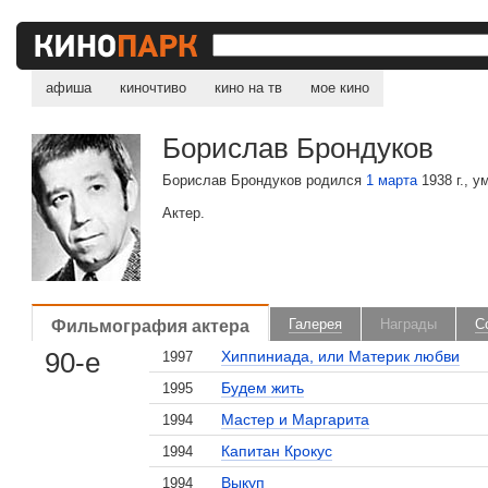
афиша
киночтиво
кино на тв
мое кино
Борислав Брондуков
Борислав Брондуков родился
1 марта
1938 г., у
Актер.
Фильмография актера
Галерея
Награды
С
90-е
Хиппиниада, или Материк любви
1997
Будем жить
1995
Мастер и Маргарита
1994
Капитан Крокус
1994
Выкуп
1994