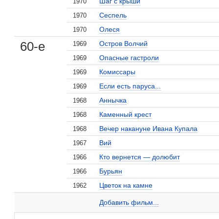
Шаг с крыши
1970
Сеспель
1970
Олеся
1970
60-е
Остров Волчий
1969
Опасные гастроли
1969
Комиссары
1969
Если есть паруса...
1969
Аннычка
1968
Каменный крест
1968
Вечер накануне Ивана Купала
1968
Вий
1967
Кто вернется — долюбит
1966
Бурьян
1966
Цветок на камне
1962
Борислав Брондуков на сайте Кино-Театр.ru
Мы из джаза
1 кадр
Добавить ссылку...
Добавить фильм...