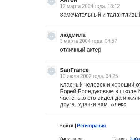
Антон
12 марта 2004 года, 18:12
Замечательный и талантливый
людмила
3 марта 2004 года, 04:57
отличный актер
, поделитесь своим мнением
SanFrance
10 июля 2002 года, 04:25
Класный человек и xороший от
Борей Брондуковым в школе №
частенько его видел да и жил
друга. Удачки вам. Алекс
Малосодержательные и грубые отзывы нещадно 
Войти |
Регистрация
Напомнить пароль |
войти
|
регист
Имя зрителя:
Пароль:
Забы