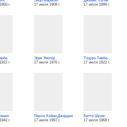
олс
Энцо Фирмонт
Джеймс Кэгни
950 г.
17 июля 1908 г.
17 июля 1899 г.
анба
Эрик Уинтер
Тэцуро Тамба
922 г.
17 июля 1976 г.
17 июля 1922 г.
увано
Перла Хэйни-Джардин
Битти Шрэм
942 г.
17 июля 1997 г.
17 июля 1968 г.