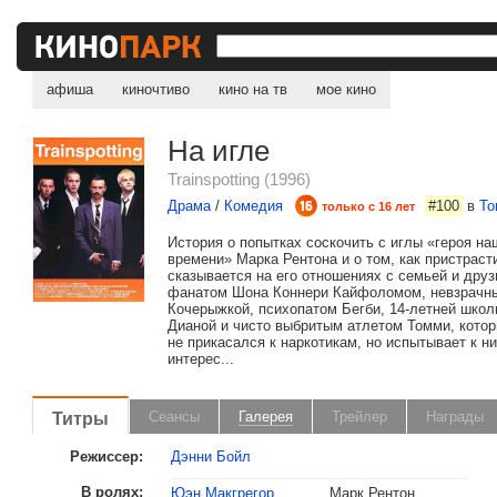
афиша
киночтиво
кино на тв
мое кино
На игле
Trainspotting (1996)
Драма
/
Комедия
#100
в
То
только с 16 лет
История о попытках соскочить с иглы «героя на
времени» Марка Рентона и о том, как пристраст
сказывается на его отношениях с семьей и друз
фанатом Шона Коннери Кайфоломом, невзрачн
Кочерыжкой, психопатом Бегби, 14-летней школ
Дианой и чисто выбритым атлетом Томми, котор
не прикасался к наркотикам, но испытывает к н
интерес...
Титры
Сеансы
Галерея
Трейлер
Награды
Режиссер:
Дэнни Бойл
В ролях:
Юэн Макгрегор
Марк Рентон