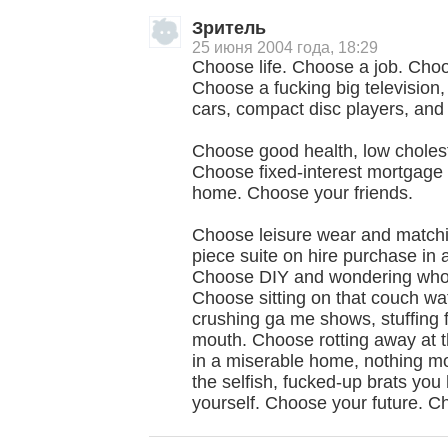
Зритель
25 июня 2004 года, 18:29
Choose life. Choose a job. Choo
Choose a fucking big televisio
cars, compact disc players, and 
Choose good health, low cholest
Choose fixed-interest mortgage
home. Choose your friends.
Choose leisure wear and match
, поделитесь своим мнением
piece suite on hire purchase in a
Choose DIY and wondering who
Choose sitting on that couch wa
crushing ga me shows, stuffing f
mouth. Choose rotting away at the
in a miserable home, nothing m
the selfish, fucked-up brats yo
yourself. Choose your future. Ch
Малосодержательные и грубые отзывы нещадно 