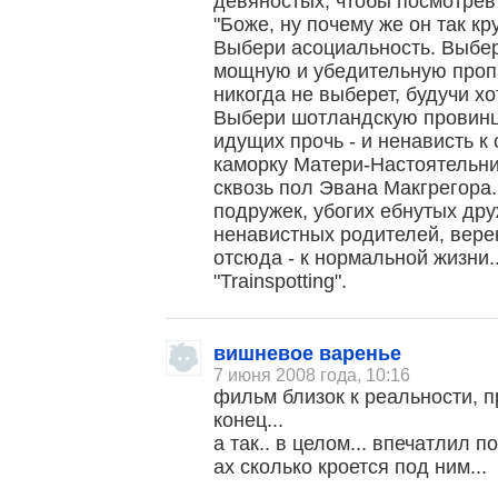
девяностых, чтобы посмотрев
"Боже, ну почему же он так кр
Выбери асоциальность. Выбе
мощную и убедительную пропаг
никогда не выберет, будучи х
Выбери шотландскую провинц
идущих прочь - и ненависть к
каморку Матери-Настоятельн
сквозь пол Эвана Макгрегора
подружек, убогих ебнутых дру
ненавистных родителей, вере
отсюда - к нормальной жизни
"Trainspotting".
вишневое варенье
7 июня 2008 года, 10:16
фильм близок к реальности, п
конец...
а так.. в целом... впечатлил 
ах сколько кроется под ним...