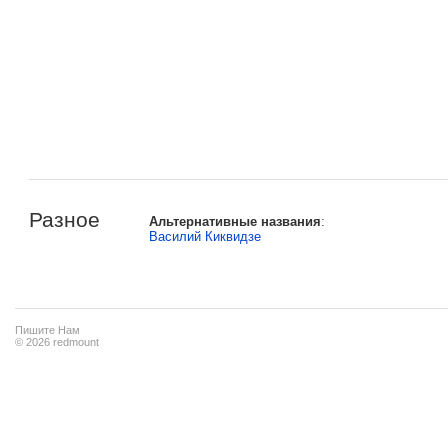
Разное
Альтернативные названия
:
Василий Киквидзе
Пишите Нам
© 2026 redmount