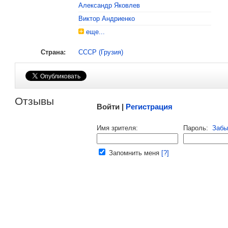
Александр Яковлев
Виктор Андриенко
еще...
Страна:
СССР (Грузия)
Малосодержательные и грубые отзывы нещадно 
Отзывы
Войти |
Регистрация
Напомнить пароль |
войти
|
регист
Имя зрителя:
Пароль:
Забы
Ваш e-mail:
Запомнить меня
[?]