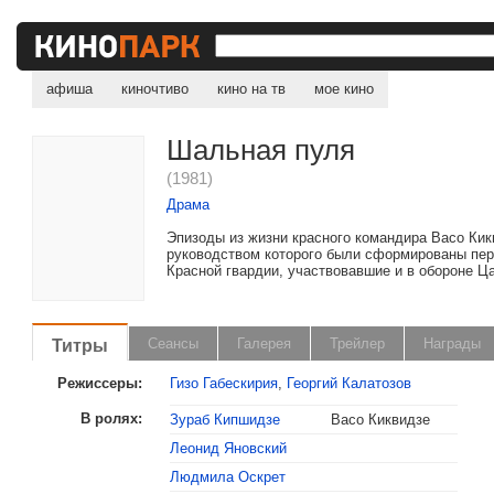
афиша
киночтиво
кино на тв
мое кино
Шальная пуля
(1981)
Драма
Эпизоды из жизни красного командира Васо Кик
руководством которого были сформированы пе
Красной гвардии, участвовавшие и в обороне Ц
Титры
Сеансы
Галерея
Трейлер
Награды
Режиссеры:
Гизо Габескирия
,
Георгий Калатозов
В ролях:
Зураб Кипшидзе
Васо Киквидзе
Леонид Яновский
, поделитесь своим мнением
Людмила Оскрет