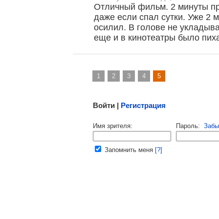
Отличный фильм. 2 минуты пр
даже если спал сутки. Уже 2 
осилил. В голове не укладыва
еще и в кинотеатры было пиха
1
2
3
4
5
Малосодержательные и грубые отзывы нещадно 
Войти |
Регистрация
Напомнить пароль |
войти
|
регист
Имя зрителя:
Пароль:
Забы
Ваш e-mail:
Запомнить меня
[?]