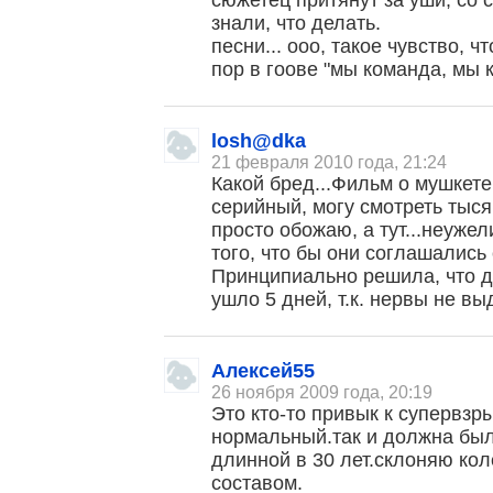
сюжетец притянут за уши, со
знали, что делать.
песни... ооо, такое чувство, ч
пор в гоове "мы команда, мы 
losh@dka
21 февраля 2010 года, 21:24
Какой бред...Фильм о мушкете
серийный, могу смотреть тыся
просто обожаю, а тут...неужел
того, что бы они соглашались 
Принципиально решила, что д
ушло 5 дней, т.к. нервы не в
Алексей55
26 ноября 2009 года, 20:19
Это кто-то привык к супервз
нормальный.так и должна был
длинной в 30 лет.склоняю ко
составом.