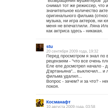
"Возвращения мушкетеров" даж
снимал тот же режиссер, что 
значительное количество акт
оригинального фильма (относи
музыка, ни игра актеров, ни ю
меня не впечатлили. Ляна Иль
как актриса здесь - никакая.
stu
20 сентября 2009 года, 19:32
Перед просмотром я знал по 
рецензиям - "что все очень пло
Еле еле досмотрел начало - д
Д'артаньяна"... выключил... 
фильма удалил...
Вопрос - зачем? и за что? - н
покоя.
Косманафт
, поделитесь своим мнением
10 августа 2009 года, 03:58