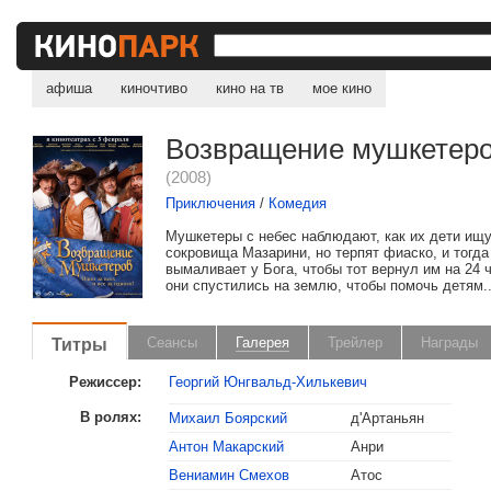
афиша
киночтиво
кино на тв
мое кино
Возвращение мушкетер
(2008)
Приключения
/
Комедия
Мушкетеры с небес наблюдают, как их дети ищ
сокровища Мазарини, но терпят фиаско, и тогда
вымаливает у Бога, чтобы тот вернул им на 24 
они спустились на землю, чтобы помочь детям..
Титры
Сеансы
Галерея
Трейлер
Награды
Режиссер:
Георгий Юнгвальд-Хилькевич
В ролях:
Михаил Боярский
д'Артаньян
Антон Макарский
Анри
Вениамин Смехов
Атос