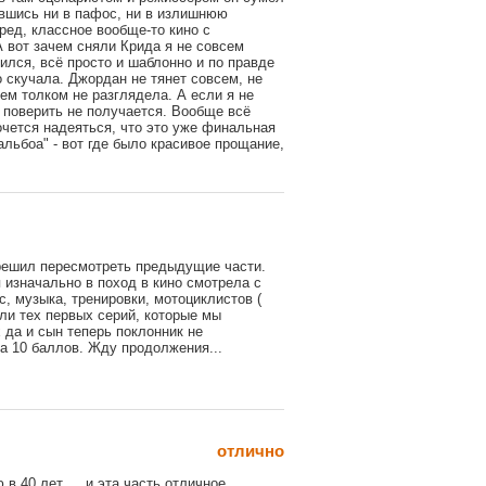
ившись ни в пафос, ни в излишнюю
ред, классное вообще-то кино с
А вот зачем сняли Крида я не совсем
ился, всё просто и шаблонно и по правде
 скучала. Джордан не тянет совсем, не
нем толком не разглядела. А если я не
 поверить не получается. Вообще всё
очется надеяться, что это уже финальная
альбоа" - вот где было красивое прощание,
 решил пересмотреть предыдущие части.
 изначально в поход в кино смотрела с
с, музыка, тренировки, мотоциклистов (
ли тех первых серий, которые мы
 да и сын теперь поклонник не
на 10 баллов. Жду продолжения...
отлично
 в 40 лет…, и эта часть отличное