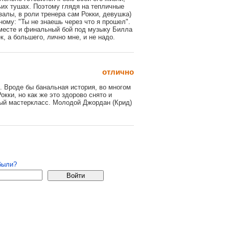
их тушах. Поэтому глядя на тепличные
алы, в роли тренера сам Рокки, девушка)
ному: "Ты не знаешь через что я прошел".
а месте и финальный бой под музыку Билла
, а большего, лично мне, и не надо.
отлично
. Вроде бы банальная история, во многом
окки, но как же это здорово снято и
ный мастеркласс. Молодой Джордан (Крид)
 удаляются.
страция
были?