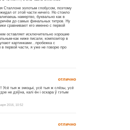
ия Сталлоне золотым глобусом, поэтому
жидал от этой части ничего. Но стоило
залипаешь намертво, буквально как в
причём до самых финальных титров. Ну
тики сравнивают его именно с первой
чем оставляет исключительно хорошие
льным-как ниже писали, композитор в
купают картинками…пробежка с
 в первой части, я уже не говорю про
отлично
!! Усё тыя ж эмоцыі, усё тыя ж слёзы, усё
зе не дзіўна, калі ён і оскара ў гэтым
аря 2016, 10:52
отлично