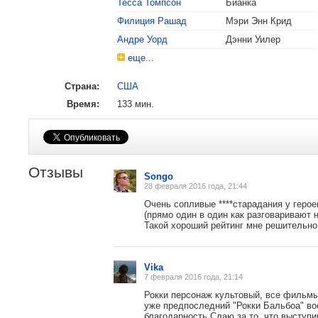
Тесса Томпсон
Бианка
Филиция Рашад
Мэри Энн Крид
Андре Уорд
Дэнни Уилер
еще...
Страна:
США
2016
Оскар
Номинация «Лучший актер второго п
Время:
133 мин.
2016
Золотой глобус
Лучший актер второго плана
:
Силь
Отзывы
Songo
28 февраля 2016 года, 21:44
Очень сопливые ****старадания у герое
(прямо один в один как разговаривают н
Такой хороший рейтинг мне решительно
Vika
7 февраля 2016 года, 21:14
Рокки персонаж культовый, все фильмы
уже предпоследний "Рокки Бальбоа" в
благодарность Слаю за то, что выступ