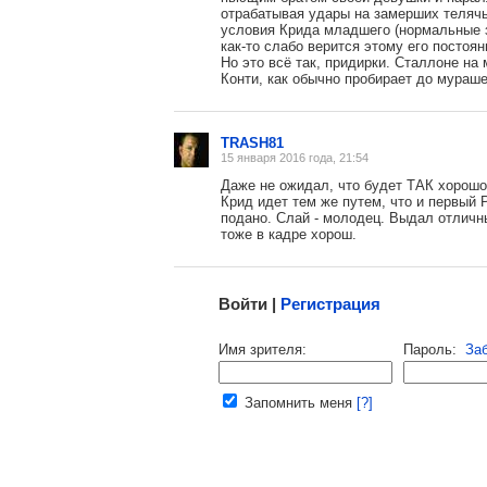
отрабатывая удары на замерших телячь
условия Крида младшего (нормальные з
как-то слабо верится этому его постоян
, поделитесь своим мнением
Но это всё так, придирки. Сталлоне н
Конти, как обычно пробирает до мурашек
TRASH81
15 января 2016 года, 21:54
Даже не ожидал, что будет ТАК хорошо
Крид идет тем же путем, что и первый Р
подано. Слай - молодец. Выдал отлич
тоже в кадре хорош.
Малосодержательные и грубые отзывы нещадно
Войти |
Регистрация
Напомнить пароль |
войти
|
реги
Имя зрителя:
Пароль:
За
Ваш e-mail:
Запомнить меня
[?]