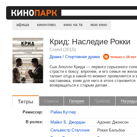
афиша
киночтиво
кино на тв
мое кино
Крид: Наследие Рокки
Creed (2015)
Драма
/
Спортивная драма
только с 16 лет
Сын Аполло Крида — первого серьезного сопе
страсти к боксу, впрочем, и его семья не жел
талант отца в какой-то момент проявляется и
наставника, коим для него в итоге становитс
возвращаться к старым делам...
Титры
Сеансы
Галерея
Трейлер
Награды
Режиссер:
Райан Куглер
В ролях:
Майкл Б. Джордан
Адонис Джонсон
Сильвестр Сталлоне
Рокки Бальбоа