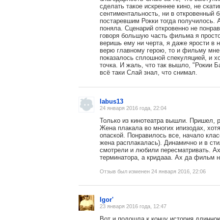
сделать такое искреннее кино, не скат
сентиментальность, ни в откровенный б
постаревшим Рокки тогда получилось. 
поняла. Сценарий откровенно не понрав
говоря большую часть фильма я просто
веришь ему ни черта, я даже ярости в 
верю главному герою, то и фильму мне
показалось сплошной спекуляцией, и х
точка. И жаль, что так вышло, "Рокии Б
всё таки Слай знал, что снимал.
labus13
24 января 2016 года, 22:04
Только из кинотеатра вышли. Пришел,
Жена плакала во многих ипизодах, хотя
опаской. Понравилось все, начало клас
жена расплакалась). Динамично и в сти
смотрели и любили пересматривать. Ах
терминатора, а кридааа. Ах да фильм 
Отзыв был изменен 24 января 2016, 22:06
Igor'
23 января 2016 года, 12:47
Вот и подошла к концу история длинною