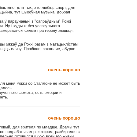
ць кіно, для тых, хто любіць спорт, для
ацыйна, тут шыкоўная музыка, добрая
ва ў параўнаньні з "сапраўдным" Роккі
я. Ну і куды ж без усеагульнага
 амерыканскі фільм пра герояў жыцьця,
шы бяжаў да Роккі разам з матацыклістамі
ьціць слязу. Прабівае, захапляе, абурае.
очень хорошо
ля меня Рокки со Сталлоне не может быть
далось.
рученного сюжета, есть эмоции и
реть.
очень хорошо
йтовый, для зрителя по младше. Драмы тут
оне подрабатывал рэкетиром, разбирался с
ельно готовился к бою всей его жизни,