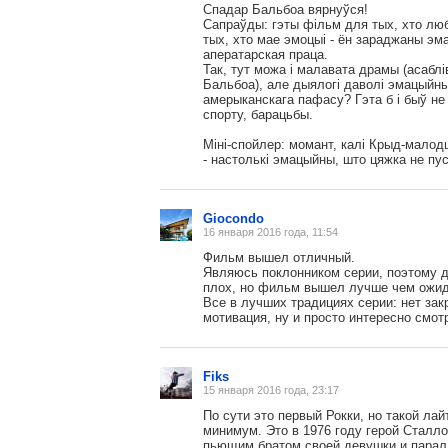
Спадар Бальбоа вярнуўся!
Сапраўды: гэты фільм для тых, хто любі
тых, хто мае эмоцыі - ён зараджаны эм
аператарская праца.
Так, тут можа і малавата драмы (асаблі
Бальбоа), але дыялогі даволі эмацыйны
амерыканскага пафасу? Гэта б і быў не
спорту, барацьбы.
Міні-спойлер: момант, калі Крыд-малод
- настолькі эмацыйны, што цяжка не пус
Giocondo
16 января 2016 года, 11:54
Фильм вышел отличный.
Являюсь поклонником серии, поэтому д
плох, но фильм вышел лучше чем ожи
Все в лучших традициях серии: нет зак
мотивация, ну и просто интересно смот
Fiks
15 января 2016 года, 23:17
По сути это первый Рокки, но такой ла
минимум. Это в 1976 году герой Сталл
пьющим братом своей девушки и паралл