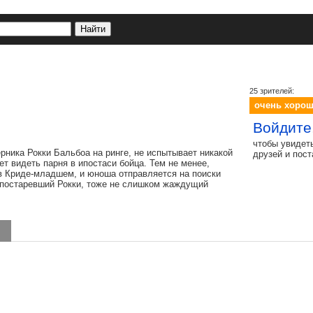
25 зрителей:
очень хоро
Войдите
чтобы увидет
рника Рокки Бальбоа на ринге, не испытывает никакой
друзей и пос
ает видеть парня в ипостаси бойца. Тем не менее,
 в Криде-младшем, и юноша отправляется на поиски
я постаревший Рокки, тоже не слишком жаждущий