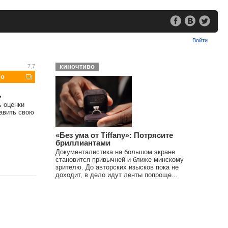
Войти
киночтиво
7,7
шо
,
ь оценки
тавить свою
«Без ума от Tiffany»: Потрясите
бриллиантами
Документалистика на большом экране
становится привычней и ближе минскому
зрителю. До авторских изысков пока не
доходит, в дело идут ленты попроще...