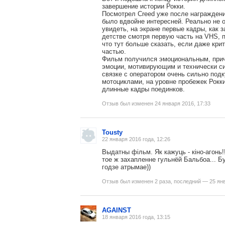
завершение истории Рокки.
Посмотрел Creed уже после награжден
было вдвойне интересней. Реально не о
увидеть, на экране первые кадры, как 
детстве смотря первую часть на VHS, 
что тут больше сказать, если даже кри
частью.
Фильм получился эмоциональным, при
эмоции, мотивирующим и технически си
связке с оператором очень сильно под
мотоциклами, на уровне пробежек Рокки
длинные кадры поединков.
Отзыв был изменен 24 января 2016, 17:33
Tousty
22 января 2016 года, 12:26
Выдатны фільм. Як кажуць - кіно-агонь!
тое ж захапленне гульнёй Бальбоа... Буд
годзе атрымае))
Отзыв был изменен 2 раза, последний — 25 янв
AGAINST
18 января 2016 года, 13:15