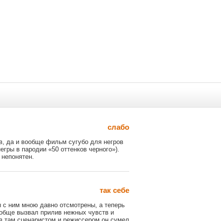
лана»:
Сильвестр Сталлоне
вестр Сталлоне
слабо
в, да и вообще фильм сугубо для негров
егры в пародии «50 оттенков черного»).
 непонятен.
так себе
 с ним мною давно отсмотрены, а теперь
ообще вызвал прилив нежных чувств и
ив там сценаристом и режиссером он сумел