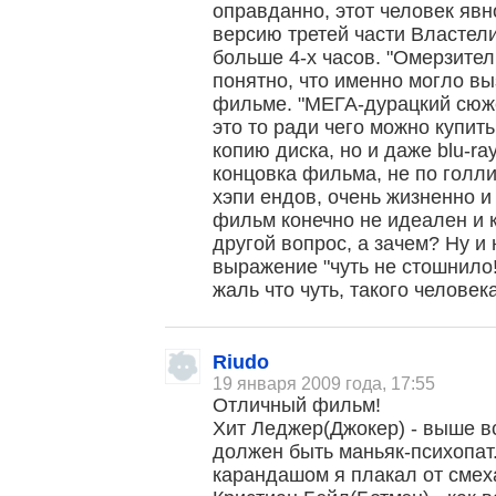
оправданно, этот человек яв
версию третей части Властели
больше 4-х часов. "Омерзител
понятно, что именно могло вы
фильме. "МЕГА-дурацкий сюже
это то ради чего можно купит
копию диска, но и даже blu-ra
концовка фильма, не по голли
хэпи ендов, очень жизненно 
фильм конечно не идеален и 
другой вопрос, а зачем? Ну и
выражение "чуть не стошнило!"
жаль что чуть, такого челове
Riudo
19 января 2009 года, 17:55
Отличный фильм!
Хит Леджер(Джокер) - выше вс
должен быть маньяк-психопат
карандашом я плакал от смеха