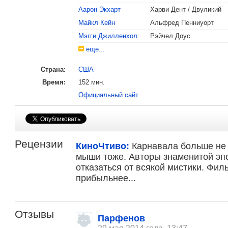
Аарон Экхарт
Харви Дент / Двуликий
Номинация «Лучшие з
Майкл Кейн
Альфред Пенниуорт
Номинация «Лучший м
Мэгги Джилленхол
Рэйчел Доус
еще...
Номинация «Лучшие в
Страна:
США
Номинация «Лучшая ра
Время:
152 мин.
2009
Золотой глобус
Лучший актер второг
Официальный сайт
Рецензии
КиноЧтиво:
Карнавала больше не 
мыши тоже. Авторы знаменитой эп
отказаться от всякой мистики. Фил
прибыльнее...
Отзывы
Парфенов