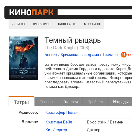
афиша
киночтиво
кино на тв
мое кино
Темный рыцарь
The Dark Knight (2008)
Боевик
/
Криминальная драма
/
Триллер
то
Бэтмен вновь бросает вызов преступному миру
лейтенанта Джима Гордона и адвоката Харви Д
уничтожает криминальные организации, которые
своими нападками жителей города. Вскоре геро
преследовать злодей, известный перепуганным
Готэма как Джокер...
2009
Оскар
Лучший актер второг
Титры
Сеансы
Галерея
Трейлер
Награды
Лучший звуковой мо
Режиссер:
Кристофер Нолан
Номинация «Лучшая ра
В ролях:
Кристиан Бэйл
Брюс Уэйн / Бэтмен
Номинация «Лучшая ра
Хит Леджер
Джокер