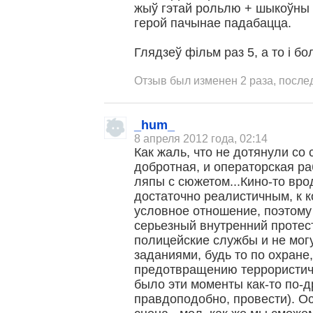
жыў гэтай рольлю + шыкоўны д
герой пачынае падабацца.
Глядзеў фільм раз 5, а то і бо
Отзыв был изменен 2 раза, после
_hum_
8 апреля 2012 года, 02:14
Как жаль, что не дотянули со
добротная, и операторская раб
ляпы с сюжетом...Кино-то вр
достаточно реалистичным, к 
условное отношение, поэтом
серьезный внутренний протест
полицейские службы и не мог
заданиями, будь то по охран
предотвращению террористиче
было эти моменты как-то по-д
правдоподобно, провести). О