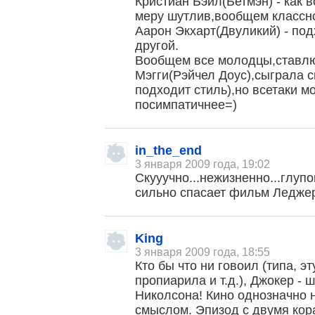
Кристиан Бэйл(Бетмэн) - как 
меру шутлив,вообщем классн
Аарон Экхарт(Двуликий) - под
другой.
Вообщем все молодцы,ставлю 
Мэгги(Рэйчел Доус),сыграла 
подходит стиль),но всетаки м
посимпатичнее=)
in_the_end
3 января 2009 года, 19:02
Скууучно...нежизненно...глуп
сильно спасает фильм Леджер
King
3 января 2009 года, 18:55
Кто бы что ни говоил (типа, э
пропиарила и т.д.), Джокер - 
Николсона! Кино однозначно 
смыслом. Эпизод с двумя кор