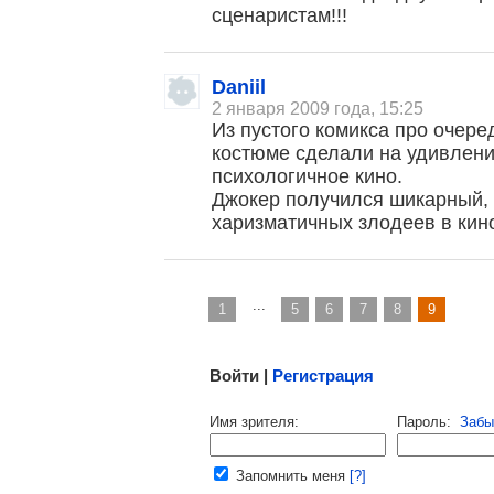
сценаристам!!!
Daniil
2 января 2009 года, 15:25
, поделитесь своим мнением
Из пустого комикса про очере
костюме сделали на удивлени
психологичное кино.
Джокер получился шикарный, 
харизматичных злодеев в кин
...
1
5
6
7
8
9
Малосодержательные и грубые отзывы нещадно 
Войти |
Регистрация
Напомнить пароль |
войти
|
регист
Имя зрителя:
Пароль:
Забы
Ваш e-mail:
Запомнить меня
[?]