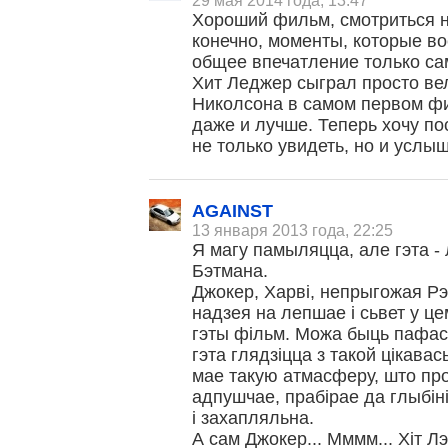
29 мая 2014 года, 13:47
Хороший фильм, смотриться 
конечно, моменты, которые в
общее впечатление только са
Хит Леджер сыграл просто вел
Николсона в самом первом фи
даже и лучше. Теперь хочу по
не только увидеть, но и услыш
AGAINST
13 января 2013 года, 22:25
Я магу памыляцца, але гэта - 
Бэтмана.
Джокер, Харві, непрыгожая Рэ
надзея на лепшае і сьвет у ц
гэты фільм. Можа быць пафас
гэта глядзіцца з такой цікава
мае такую атмасферу, што про
адпушчае, прабірае да глыбін
і захапляльна.
А сам Джокер... Мммм... Хіт 