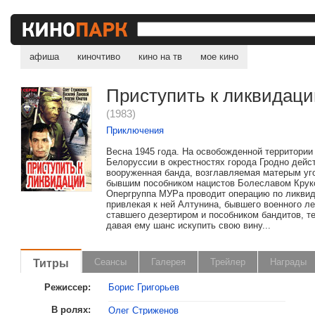
афиша
киночтиво
кино на тв
мое кино
Приступить к ликвидаци
(1983)
Приключения
Весна 1945 года. На освобожденной территории
Белоруссии в окрестностях города Гродно дейс
вооруженная банда, возглавляемая матерым уг
бывшим пособником нацистов Болеславом Крук
Опергруппа МУРа проводит операцию по ликвид
привлекая к ней Алтунина, бывшего военного ле
ставшего дезертиром и пособником бандитов, 
давая ему шанс искупить свою вину...
Титры
Сеансы
Галерея
Трейлер
Награды
Режиссер:
Борис Григорьев
В ролях:
Олег Стриженов