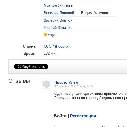
Михаил Жигалов
Василий Лановой
Вадим Алтунин
Валерий Войтюк
Георгий Юматов
еще...
Страна:
СССР (Россия)
, поделитесь своим мнением
Время:
132 мин.
Отзывы
Просто Илья
17 декабря 2007 года, 16:53
Один из лучший детективно-приключенческ
"государственная граница" здесь явно пр
Малосодержательные и грубые отзывы нещадно 
Войти |
Регистрация
Напомнить пароль |
войти
|
регист