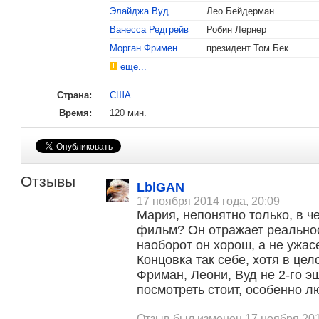
Элайджа Вуд
Лео Бейдерман
Ванесса Редгрейв
Робин Лернер
Морган Фримен
президент Том Бек
еще...
Страна:
США
Время:
120 мин.
Отзывы
LblGAN
17 ноября 2014 года, 20:09
Мария, непонятно только, в 
фильм? Он отражает реальнос
наоборот он хорош, а не ужасе
Концовка так себе, хотя в це
Фриман, Леони, Вуд не 2-го э
посмотреть стоит, особенно 
Отзыв был изменен 17 ноября 201