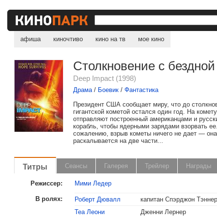
афиша
киночтиво
кино на тв
мое кино
Столкновение с бездной
Deep Impact (1998)
Драма
/
Боевик
/
Фантастика
Президент США сообщает миру, что до столкно
гигантской кометой остался один год. На комет
отправляют построенный американцами и русск
корабль, чтобы ядерными зарядами взорвать ее
сожалению, взрыв кометы ничего не дает — она
раскалывается на две части...
Титры
Сеансы
Галерея
Трейлер
Награды
Режиссер:
Мими Ледер
В ролях:
Роберт Дювалл
капитан Спэрджон Тэнне
Теа Леони
Дженни Лернер