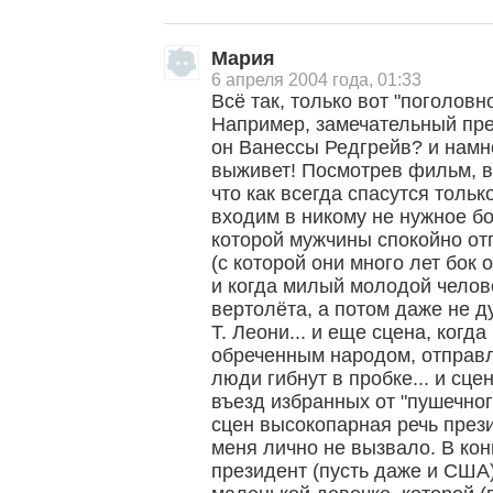
Мария
6 апреля 2004 года, 01:33
Всё так, только вот "поголов
Например, замечательный пре
он Ванессы Редгрейв? и намн
выживет! Посмотрев фильм, в
что как всегда спасутся тольк
входим в никому не нужное бо
которой мужчины спокойно о
(с которой они много лет бок о
и когда милый молодой челов
вертолёта, а потом даже не д
Т. Леони... и еще сцена, когд
обреченным народом, отправл
люди гибнут в пробке... и сце
въезд избранных от "пушечного
сцен высокопарная речь прези
меня лично не вызвало. В кон
президент (пусть даже и США