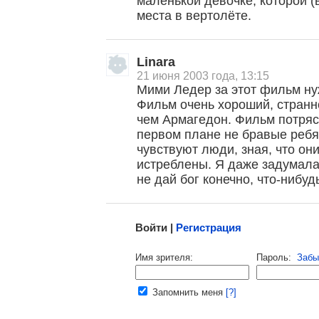
маленькой девочке, которой (
места в вертолёте.
, поделитесь своим мнением
Linara
21 июня 2003 года, 13:15
Мими Ледер за этот фильм ну
Фильм очень хороший, странн
чем Армагедон. Фильм потряс
первом плане не бравые ребята
чувствуют люди, зная, что он
истреблены. Я даже задумалас
не дай бог конечно, что-нибуд
Малосодержательные и грубые отзывы нещадно 
Войти |
Регистрация
Напомнить пароль |
войти
|
регист
Имя зрителя:
Пароль:
Забы
Ваш e-mail:
Запомнить меня
[?]