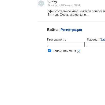
Sunny
24 августа 2004 года, 00:51
офигитительное кино. никакой пошлост
Битлов. Очень милое кино...
Малосодержательные и грубые отзывы нещадно
Войти |
Регистрация
Напомнить пароль |
войти
|
реги
Имя зрителя:
Пароль:
За
Ваш e-mail:
Запомнить меня
[?]