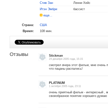
Стив Зан
Ленни Хейс
Итэн Эмбри
бассист
еще...
Страна:
США
Время:
108 мин.
Отзывы
Stickman
24 декабря 2005 года, 15:15
смотрел вчера этот фильм, мне очень 
что пацаны распались!
, поделитесь своим мнением
PLATINUM
1 октября 2005 года, 23:11
очень приятный фильм - интересный , 
своеобразное понятие хорошего думаю