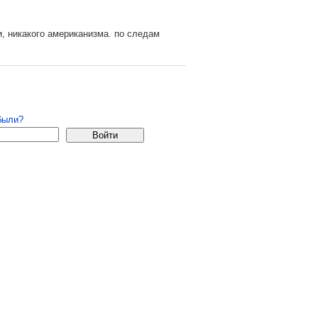
и, никакого американизма. по следам
 удаляются.
страция
были?