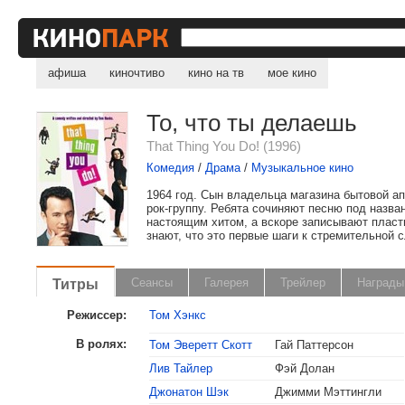
афиша
киночтиво
кино на тв
мое кино
То, что ты делаешь
That Thing You Do! (1996)
Комедия
/
Драма
/
Музыкальное кино
1964 год. Сын владельца магазина бытовой а
рок-группу. Ребята сочиняют песню под назва
настоящим хитом, а вскоре записывают пласт
знают, что это первые шаги к стремительной с
Титры
Сеансы
Галерея
Трейлер
Награды
Режиссер:
Том Хэнкс
В ролях:
Том Эверетт Скотт
Гай Паттерсон
Лив Тайлер
Фэй Долан
Джонатон Шэк
Джимми Мэттингли