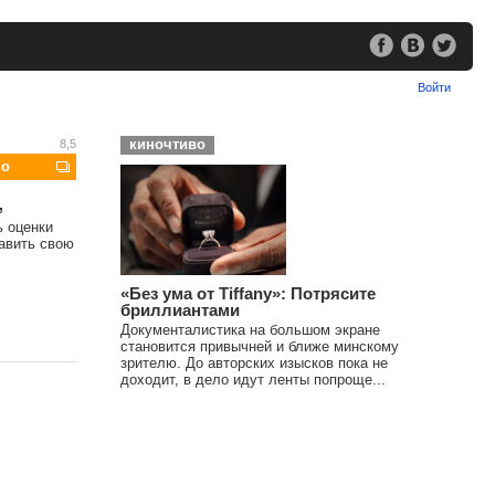
Войти
киночтиво
8,5
шо
,
ь оценки
тавить свою
«Без ума от Tiffany»: Потрясите
бриллиантами
Документалистика на большом экране
становится привычней и ближе минскому
зрителю. До авторских изысков пока не
доходит, в дело идут ленты попроще...