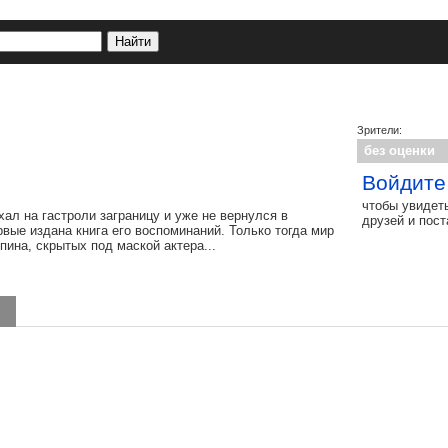
Зрители:
без оценки
Войдите
чтобы увидет
ал на гастроли заграницу и уже не вернулся в
друзей и пос
вые издана книга его воспоминаний. Только тогда мир
ина, скрытых под маской актера...