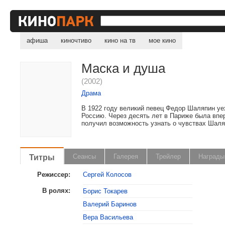
афиша
киночтиво
кино на тв
мое кино
Маска и душа
(2002)
Драма
В 1922 году великий певец Федор Шаляпин уех
Россию. Через десять лет в Париже была впер
получил возможность узнать о чувствах Шаляп
Титры
Сеансы
Галерея
Трейлер
Награды
Режиссер:
Сергей Колосов
В ролях:
Борис Токарев
Валерий Баринов
, поделитесь своим мнением
Вера Васильева