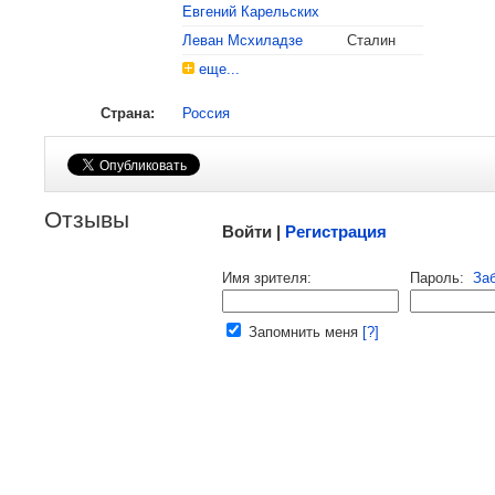
Евгений Карельских
Леван Мсхиладзе
Сталин
еще...
Страна:
Россия
Малосодержательные и грубые отзывы нещадно
Отзывы
Войти |
Регистрация
Напомнить пароль |
войти
|
реги
Имя зрителя:
Пароль:
За
Ваш e-mail:
Запомнить меня
[?]