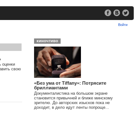
Войти
киночтиво
,
ь оценки
тавить свою
«Без ума от Tiffany»: Потрясите
бриллиантами
Документалистика на большом экране
становится привычней и ближе минскому
зрителю. До авторских изысков пока не
доходит, в дело идут ленты попроще...