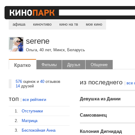
афиша
киночтиво
кино на тв
мое кино
serene
Ольга, 40 лет, Минск, Беларусь
20 лучших
Кратко
Фильмы
Друзья
Общение
1.
Отступники
20 худших
2.
Матрица
по жанрам
из последнего
576
оценок и
40
отзывов
|
все
14
друзей
3.
Беспокойная Анна
с отзывами
4.
Язык нежности
топ
все 576
Девушка из Дании
|
все рейтинги
5.
Человек дождя
1.
Отступники
Самозванец
6.
Кровавый алмаз
2.
Матрица
7.
Санса
3.
Беспокойная Анна
Колония Дигнидад