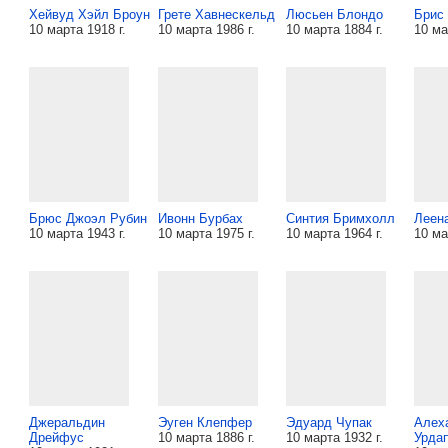
Хейвуд Хэйл Броун
Грете Хавнескельд
Люсьен Блондо
Брис
10 марта 1918 г.
10 марта 1986 г.
10 марта 1884 г.
10 ма
Брюс Джоэл Рубин
Ивонн Бурбах
Синтия Бримхолл
Леен
10 марта 1943 г.
10 марта 1975 г.
10 марта 1964 г.
10 ма
Джеральдин
Эуген Клепфер
Эдуард Чупак
Алех
Дрейфус
10 марта 1886 г.
10 марта 1932 г.
Урда