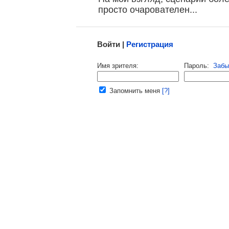
просто очарователен...
Малосодержательные и грубые отзывы нещадно 
Войти |
Регистрация
Напомнить пароль |
войти
|
регист
Имя зрителя:
Пароль:
Забы
Ваш e-mail:
Запомнить меня
[?]