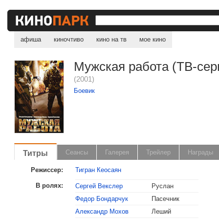
афиша
киночтиво
кино на тв
мое кино
Мужская работа (ТВ-сер
(2001)
Боевик
Титры
Сеансы
Галерея
Трейлер
Награды
Режиссер:
Тигран Кеосаян
В ролях:
Сергей Векслер
Руслан
Федор Бондарчук
Пасечник
Александр Мохов
Леший