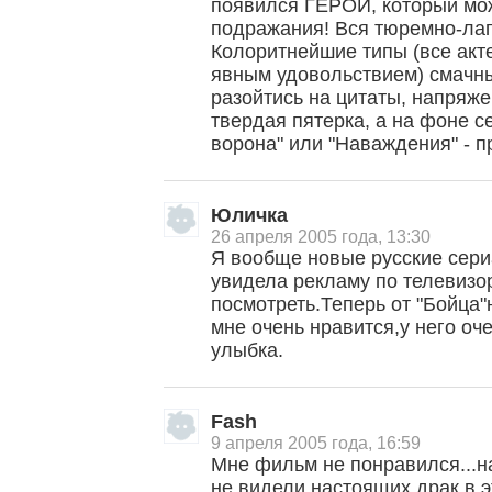
появился ГЕРОЙ, который мож
подражания! Вся тюремно-лаг
Колоритнейшие типы (все акт
явным удовольствием) смачн
разойтись на цитаты, напряж
твердая пятерка, а на фоне с
ворона" или "Наваждения" - п
Юличка
26 апреля 2005 года, 13:30
Я вообще новые русские сер
увидела рекламу по телевизо
посмотреть.Теперь от "Бойца"
мне очень нравится,у него оч
улыбка.
Fash
9 апреля 2005 года, 16:59
Мне фильм не понравился...н
не видели настоящих драк в э