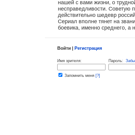
нашей с вами жизни, о трудно
несправедливости. Советую по
действительно шедевр россий
Сериал вполне тянет на зван
боевика, именно среднего, а 
Малосодержательные и грубые отзывы нещадно 
Войти |
Регистрация
Напомнить пароль |
войти
|
регист
Имя зрителя:
Пароль:
Забы
Ваш e-mail:
Запомнить меня
[?]