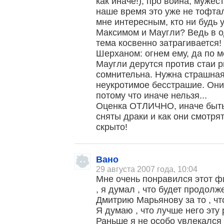
как иначе!), про воина, мужес
наше время это уже не тофтал
мне интересным, кто ни будь
Максимом и Маугли? Ведь в о
тема косвенно затрагивается!
Шерханом: огнем ему, да по м
Маугли дерутся против стаи 
сомнительна. Нужна страшная
неукротимое бесстрашие. Они
потому что иначе нельзя...
Оценка ОТЛИЧНО, иначе быть н
сняты драки и как они смотрят
скрыто!
Вано
29 августа 2007 года, 10:04
Мне очень понравился этот фи
, я думал , что будет продол
Дмитрию Марьянову за то , чт
Я думаю , что лучше него эту 
Раньше я не особо увлекался 