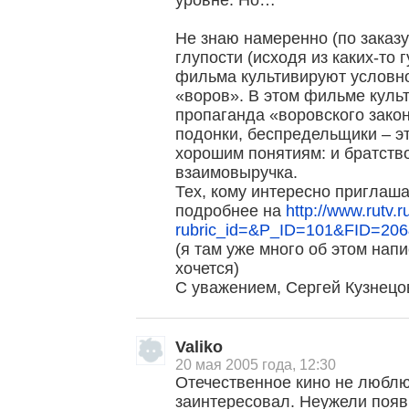
уровне. Но…
Не знаю намеренно (по заказу
глупости (исходя из каких-то
фильма культивируют условн
«воров». В этом фильме куль
пропаганда «воровского зако
подонки, беспредельщики – эт
хорошим понятиям: и братство
взаимовыручка.
Тех, кому интересно приглаша
подробнее на
http://www.rutv.
rubric_id=&P_ID=101&FID=206
(я там уже много об этом напи
хочется)
С уважением, Сергей Кузнецо
Valiko
20 мая 2005 года, 12:30
Отечественное кино не люблю
заинтересовал. Неужели поя