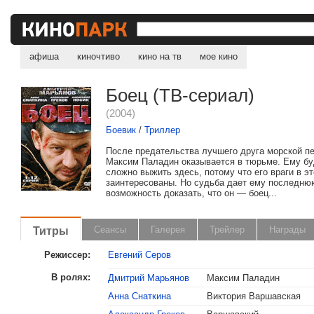
афиша
киночтиво
кино на тв
мое кино
Боец (ТВ-сериал)
(2004)
Боевик
/
Триллер
После предательства лучшего друга морской п
Максим Паладин оказывается в тюрьме. Ему бу
сложно выжить здесь, потому что его враги в э
заинтересованы. Но судьба дает ему последню
возможность доказать, что он — боец...
Титры
Сеансы
Галерея
Трейлер
Награды
Режиссер:
Евгений Серов
В ролях:
Дмитрий Марьянов
Максим Паладин
Анна Снаткина
Виктория Варшавская