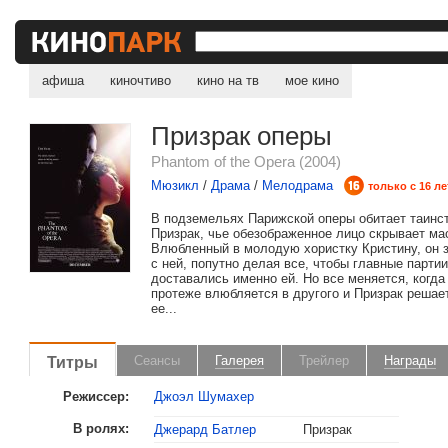
афиша
киночтиво
кино на тв
мое кино
Призрак оперы
Phantom of the Opera (2004)
Мюзикл
/
Драма
/
Мелодрама
только с 16 ле
В подземельях Парижской оперы обитает таинс
Призрак, чье обезображенное лицо скрывает ма
Влюбленный в молодую хористку Кристину, он 
с ней, попутно делая все, чтобы главные парти
доставались именно ей. Но все меняется, когда
протеже влюбляется в другого и Призрак решае
ее...
Титры
Сеансы
Галерея
Трейлер
Награды
Режиссер:
Джоэл Шумахер
2005
Оскар
Номинация «Лучшая ра
В ролях:
Джерард Батлер
Призрак
Номинация «Лучшая ра