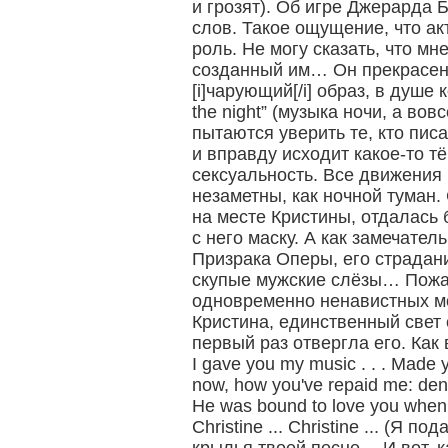
и грозят). Об игре Джерарда 
слов. Такое ощущение, что а
роль. Не могу сказать, что мн
созданный им… Он прекрасен
[i]чарующий[/i] образ, в душе 
the night” (музыка ночи, а вов
пытаются уверить те, кто писа
и вправду исходит какое-то 
сексуальность. Все движения 
незаметны, как ночной туман.
на месте Кристины, отдалась 
с него маску. А как замечател
Призрака Оперы, его страдани
скупые мужские слёзы… Пожа
одновременно ненавистных м
Кристина, единственный свет 
первый раз отвергла его. Ка
I gave you my music . . . Made y
now, how you've repaid me: den
He was bound to love you when h
Christine ... Christine ... (Я