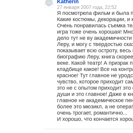
Katherin
27 января 2007 года, 22:52
Я посмотрела фильм и была п
Какие костюмы, декорации, и
Очень понравилась съемка те
игра тоже очень хорошая! Мно
дело тут не ву академичности 
Леру, и могу с твердостью ска
показывает всю остроту, весь 
биографию Леру, книга скорее
веке. Какой театр! А призрак
кладбище какое! Все на контр
красное! Тут главное не уродс
чувство, которое приходит сам
это не с опытом приходит это
души и это главное! Даже в к
главное не академическое пен
более это мюзикл, а не опера
очень трогает, романтично...
И хорошо, что кончается хоро