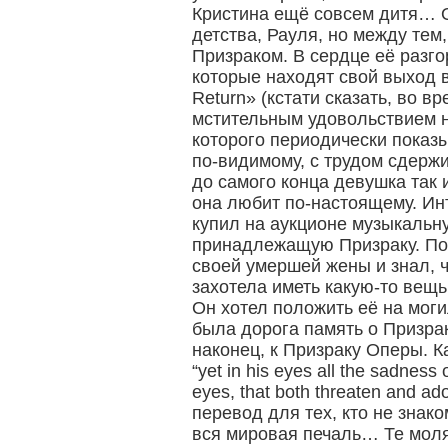
Кристина ещё совсем дитя… О
детства, Рауля, но между тем
Призраком. В сердце её разг
которые находят свой выход в
Return» (кстати сказать, во в
мстительным удовольствием 
которого периодически показ
по-видимому, с трудом сдерж
до самого конца девушка так и
она любит по-настоящему. Ин
купил на аукционе музыкальн
принадлежащую Призраку. По
своей умершей жены и знал, ч
захотела иметь какую-то вещ
Он хотел положить её на моги
была дорога память о Призрак
наконец, к Призраку Оперы. К
“yet in his eyes all the sadness 
eyes, that both threaten and ad
перевод для тех, кто не знако
вся мировая печаль… Те моля