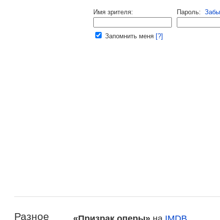
Напомнить пароль |
войти
|
регист
Имя зрителя:
Пароль:
Забы
Ваш e-mail:
Запомнить меня
[?]
Разное
«Призрак оперы»
на
IMDB