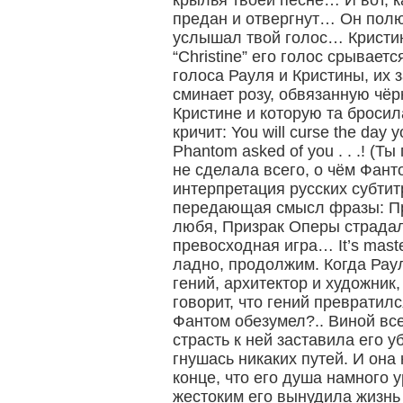
крылья твоей песне… И вот, к
предан и отвергнут… Он полю
услышал твой голос… Кристи
“Christine” его голос срываетс
голоса Рауля и Кристины, их 
сминает розу, обвязанную чё
Кристине и которую та бросил
кричит: You will curse the day yo
Phantom asked of you . . .! (Т
не сделала всего, о чём Фан
интерпретация русских субтит
передающая смысл фразы: Пр
любя, Призрак Оперы страдал
превосходная игра… It’s mast
ладно, продолжим. Когда Раул
гений, архитектор и художник,
говорит, что гений превратилс
Фантом обезумел?.. Виной вс
страсть к ней заставила его у
гнушась никаких путей. И она 
конце, что его душа намного 
жестоким его вынудила жизнь