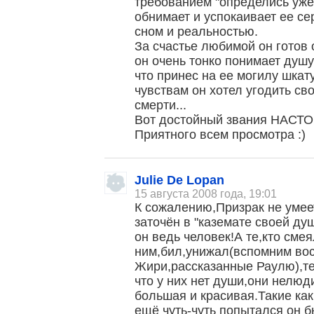
требованием "определись уже 
обнимает и успокаивает ее с
сном и реальностью.
За счастье любимой он готов о
он очень тонко понимает душу
что принес на ее могилу шкат
чувствам он хотел угодить св
смерти...
Вот достойный звания НАСТ
Приятного всем просмотра :)
Julie De Lopan
15 августа 2008 года, 19:01
К сожалению,Призрак не умее
заточён в "каземате своей ду
он ведь человек!А те,кто сме
ним,бил,унижал(вспомним в
Жири,рассказанные Раулю),те
что у них нет души,они нелюд
большая и красивая.Такие как
ещё чуть-чуть попытался он 