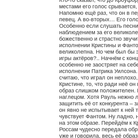
Кто-то сказал, что до Кроуфо
местами его голос срывается, 
Напомню ещё раз, что он в пе
певец. А во-вторых… Его голо
Особенно если слушать песн
наблюдением за его великолеп
божественно и страстно звучит
исполнении Кристины и Фант
великолепна. Но чем был бы 
игры актёров?.. Начнём с конц
особенно не заостряет на себ
исполнении Патрика Уилсона.
считаю, что играл он неплохо
Кристине, то, что ради неё он
образ слишком положителен. 
наглецом. Хотя Рауль нежно 
защитить её от конкурента –
он явно не испытывает к ней т
чувствует Фантом. Ну ладно, 
на этом образе. Перейдём к К
Россам чудесно передала обр
уже и говорила, весь её обра