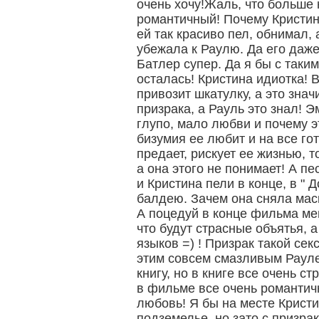
очень хочу!Жаль, что больше 
романтичный! Почему Кристи
ей так красиво пел, обнимал, 
убежала к Раулю. Да его даже
Батлер супер. Да я бы с таки
осталась! Кристина идиотка! 
привозит шкатулку, а это знач
призрака, а Рауль это знал! 
глупо, мало любви и почему 
бизумия ее любит и на все гот
предает, рискует ее жизнью, т
а она этого не понимает! А п
и Кристина пели в конце, в " Д
балдею. Зачем она сняла маск
А поцедуй в конце фильма ме
что будут страсные объятья, 
языков =) ! Призрак такой сек
этим совсем смазливым Рауле
книгу, но в книге все очень ст
в фильме все очень романтич
любовь! Я бы на месте Кристи
подземелье, но зато с призрак