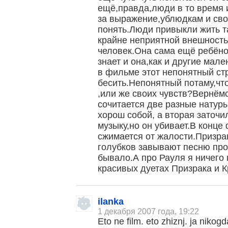
ещё,правда,люди в то время и
за выражение,ублюдкам и св
понять.Люди привыкли жить та
крайне неприятной внешность
человек.Она сама ещё ребёно
знает и она,как и другие мале
в фильме этот непонятный ст
бесить.Непонятный потаму,чт
,или же своих чувств?Вернёмс
сочитается две разные натур
хорош собой, а вторая заточи
музыку,но он убивает.В конце
сжимается от жалости.Призра
голубков завывают песню про
бывало.А про Рауля я ничего 
красивых дуетах Призрака и К
ilanka
1 декабря 2007 года, 19:22
Eto ne film. eto zhiznj. ja niko