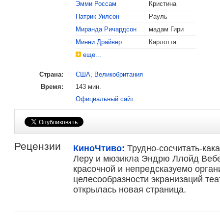
Эмми Россам
Кристина
Номинация «Лучшая пе
Патрик Уилсон
Рауль
Миранда Ричардсон
мадам Гири
2005
Золотой глобус
Номинация «Лучший фи
Минни Драйвер
Карлотта
мьюзикл»
еще...
Номинация «Лучшая ак
Страна:
США
,
Великобритания
мьюзикле»:
Эмми Росс
Время:
143 мин.
Номинация «Лучшая пе
Официальный сайт
Рецензии
КиноЧтиво:
Трудно-сосчитать-как
Леру и мюзикла Эндрю Ллойд Вебе
красочной и непредсказуемо орган
целесообразности экранизаций те
открылась новая страница.