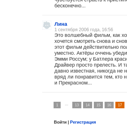
бесконечно...
Лина
1 сентября 2006 года, 16:56
Это волшебный фильм, как хот
хочется смотреть снова и снов
этот фильм действительно по
уместно. Актёры оччень убеди
, поделитесь своим мнением
Эмми Россум; у Батлера крас
Драйвер просто прелесть. И т
давно известная, никогда не н
вряд ли понравится тем, кто 
и Прекрасном...
...
1
13
14
15
16
17
Малосодержательные и грубые отзывы нещадно 
Войти |
Регистрация