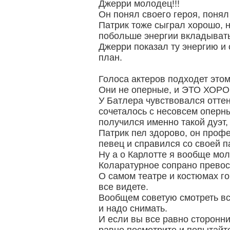
Джерри молодец!!!
Он понял своего героя, понял 
Патрик тоже сыграл хорошо, 
побольше энергии вкладывать 
Джерри показал ту энергию и 
план.
Голоса актеров подходет это
Они не оперные, и ЭТО ХОРО
У Батлера чувствовался оттен
сочеталось с несовсем оперн
получился именно такой дуэт
Патрик пел здорово, он про
певец и справился со своей п
Ну а о Карлотте я вообще мол
Коларатурное сопрано превос
О самом театре и костюмах го
все видете.
Вообщем советую смотреть вс
и надо снимать.
И если вы все равно сторонни