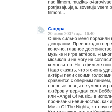
nad filmom. muzika- o4arovivaet,
potrjasaju6jaja. sovetuju vsem 
filmom...
Сандра
20 июля 2007 года, 16:40
Очень сильно меня поразили
декорации. Превосходно пере
конечно, главное достоинство
музыке и игре актёров. Я мно
мюзикла и не могу не согласи
композитор. Но в фильме они 
Надо сказать, что я очень уди
актёры пели своими голосами. 
сравнится с оперным пением, а
оперные певцы не умеют играт
актёров утверждал сам Веббер
или «Angel Of Music» в испол
пронизаны невинностью, как и
Music Of The Night», которую