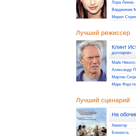
Лора Линни
,
Вирджиния 
Мерил Стрип
Лучший режиссер
Клинт Ис
долларов»
Майк Николс
Александр П
Мартин Скор
Марк Форсте
Лучший сценарий
На обочи
Авиатор
Близость