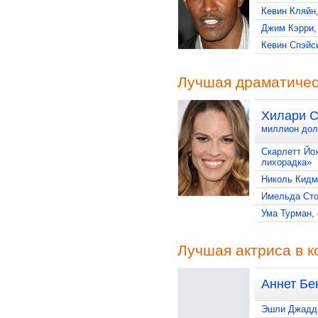
Кевин Кляйн
Джим Кэрри
Кевин Спэйс
Лучшая драматичес
Хилари С
миллион дол
Скарлетт Йо
лихорадка»
Николь Кидм
Имельда Сто
Ума Турман
,
Лучшая актриса в 
Аннет Бе
Эшли Джадд