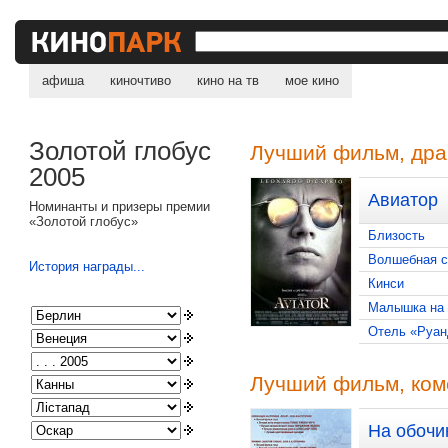
афиша
киночтиво
кино на тв
мое кино
Золотой глобус
Лучший фильм, др
2005
Авиатор
Номинанты и призеры премии
«Золотой глобус»
Близость
Волшебная с
История награды...
Кинси
Малышка на 
Отель «Руан
Лучший фильм, ком
На обочи