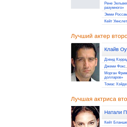
Рене Зельве
разумного»
Эмми Росса
Кейт Уинслет
Лучший актер второ
Клайв Оу
Дэвид Кэрра
Джеми Фокс
Морган Фрим
долларов»
Томас Хэйде
Лучшая актриса вто
Натали П
Кейт Бланше