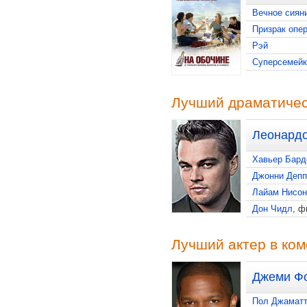
Вечное сиян
Призрак опе
Рэй
Суперсемейк
Лучший драматичес
Леонардо
Хавьер Бард
Джонни Депп
Лайам Нисон
Дон Чидл
, 
Лучший актер в ко
Джеми Ф
Пол Джамат