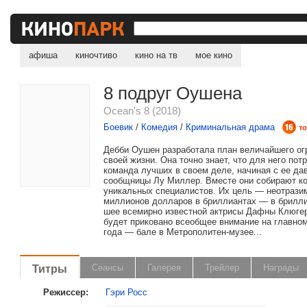
афиша
киночтиво
кино на тв
мое кино
8 подруг Оушена
Ocean's 8 (2018)
Боевик
/
Комедия
/
Криминальная драма
то
Дебби Оушен разработала план величайшего ог
своей жизни. Она точно знает, что для него пот
команда лучших в своем деле, начиная с ее да
сообщницы Лу Миллер. Вместе они собирают к
уникальных специалистов. Их цель — неотрази
миллионов долларов в бриллиантах — в брилли
шее всемирно известной актрисы Дафны Клюгер
будет приковано всеобщее внимание на главно
года — бале в Метрополитен-музее...
Титры
Сеансы
Галерея
Трейлер
Награды
Режиссер:
Гэри Росс