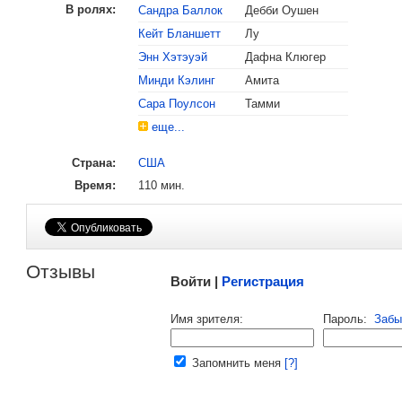
В ролях:
Сандра Баллок
Дебби Оушен
Кейт Бланшетт
Лу
Энн Хэтэуэй
Дафна Клюгер
, поделитесь своим мнением
Минди Кэлинг
Амита
Сара Поулсон
Тамми
еще...
Страна:
США
Время:
110 мин.
Малосодержательные и грубые отзывы нещадно 
Отзывы
Войти |
Регистрация
Напомнить пароль |
войти
|
регист
Имя зрителя:
Пароль:
Забы
Ваш e-mail:
Запомнить меня
[?]