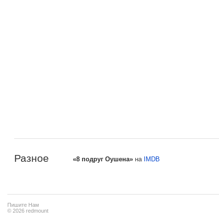
Разное
«8 подруг Оушена»
на
IMDB
Пишите Нам
© 2026 redmount