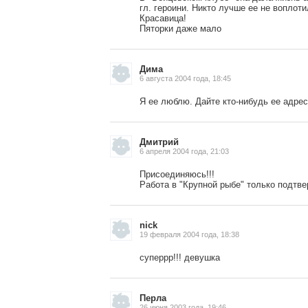
гл. героини. Никто лучше ее не воплоти
Красавица!
Пяторки даже мало
Дима
6 августа 2004 года, 18:45
Я ее люблю. Дайте кто-нибудь ее адре
Дмитрий
6 апреля 2004 года, 21:03
Присоединяюсь!!!
Работа в "Крупной рыбе" только подтве
, поделитесь своим мнением
nick
19 февраля 2004 года, 18:38
суперрр!!! девушка
Перла
26 июня 2003 года, 19:46