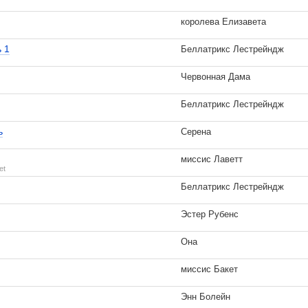
королева Елизавета
ь 1
Беллатрикс Лестрейндж
Червонная Дама
Беллатрикс Лестрейндж
ь
Серена
миссис Лаветт
et
Беллатрикс Лестрейндж
Эстер Рубенс
Она
миссис Бакет
Энн Болейн