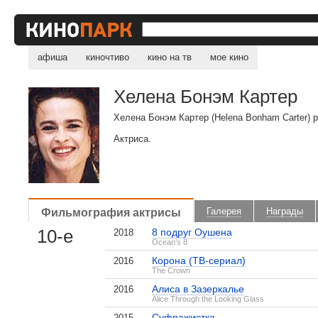
афиша
киночтиво
кино на тв
мое кино
Хелена Бонэм Картер
Хелена Бонэм Картер (Helena Bonham Carter)
Актриса.
Фильмография актрисы
Галерея
Награды
10-е
8 подруг Оушена
2018
Ocean's 8
Корона (ТВ-сериал)
2016
The Crown
Алиса в Зазеркалье
2016
Alice Through the Looking Glass
Суфражистка
2015