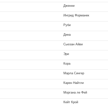
Дженни
Ингрид Форманек
Руби
Теркс и Кайкос
Невероятное путешествие
Дина
2 кадра
мистера Спивета
2 кадра
Сьюзан Айви
Эри
Кора
Мрачные тени
Гарри Поттер и Дары смер
Марла Сингер
1 кадр
Часть 2
1 кадр
Карен Найтли
Моргана ле Фей
Кейт Крой