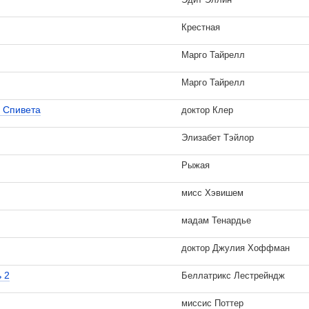
Крестная
Марго Тайрелл
Марго Тайрелл
 Спивета
доктор Клер
Элизабет Тэйлор
Рыжая
мисс Хэвишем
мадам Тенардье
доктор Джулия Хоффман
ь 2
Беллатрикс Лестрейндж
миссис Поттер