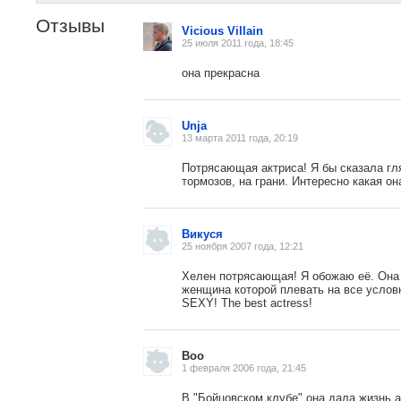
Отзывы
Vicious Villain
25 июля 2011 года, 18:45
она прекрасна
Unja
13 марта 2011 года, 20:19
Потрясающая актриса! Я бы сказала гля
тормозов, на грани. Интересно какая он
Викуся
25 ноября 2007 года, 12:21
Хелен потрясающая! Я обожаю её. Она 
женщина которой плевать на все условн
SEXY! The best actress!
Boo
1 февраля 2006 года, 21:45
В "Бойцовском клубе" она дала жизнь 