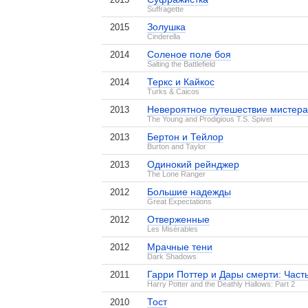
Suffragette
Золушка
2015
Cinderella
Соленое поле боя
2014
Salting the Battlefield
Теркс и Кайкос
2014
Turks & Caicos
Невероятное путешествие мистера
2013
The Young and Prodigious T.S. Spivet
Бертон и Тейлор
2013
Burton and Taylor
Одинокий рейнджер
2013
The Lone Ranger
Большие надежды
2012
Great Expectations
Отверженные
2012
Les Misérables
Мрачные тени
2012
Dark Shadows
Гарри Поттер и Дары смерти: Част
2011
Harry Potter and the Deathly Hallows: Part 2
Тост
2010