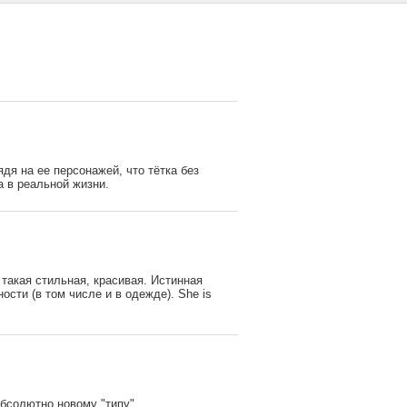
дя на ее персонажей, что тётка без
а в реальной жизни.
такая стильная, красивая. Истинная
ости (в том числе и в одежде). She is
абсолютно новому "типу"