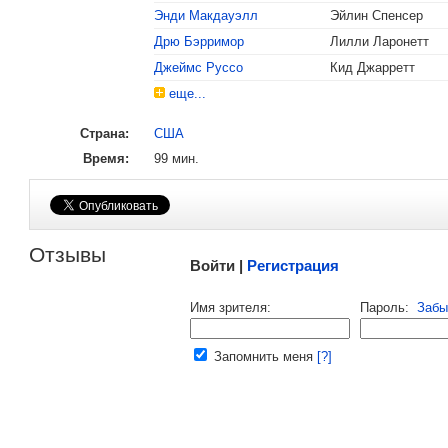
Энди Макдауэлл
Эйлин Спенсер
, поделитесь своим мнением
Дрю Бэрримор
Лилли Ларонетт
Джеймс Руссо
Кид Джарретт
еще...
Страна:
США
Время:
99 мин.
Малосодержательные и грубые отзывы нещадно 
Отзывы
Войти |
Регистрация
Напомнить пароль |
войти
|
регист
Имя зрителя:
Пароль:
Забы
Ваш e-mail:
Запомнить меня
[?]