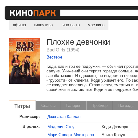
афиша
киночтиво
кино на тв
мое кино
Плохие девчонки
Bad Girls (1994)
Вестерн
Коди, как и три ее подружки, — обычная прости
салуне. Унижений они терпят гораздо больше, 
зарабатывают. И однажды, не выдержав очеред
«грубости» от клиента, Коди убивает его. По за
ее ожидает виселица. Страх перед смертью и н
своей жизни заставляют Коди и ее подружек беж
Титры
Сеансы
Галерея
Трейлер
Награды
Режиссер:
Джонатан Каплан
В ролях:
Мэделин Стоу
Коди Дзамора
Мэри Стюарт Мэстерсон
Анита Краун