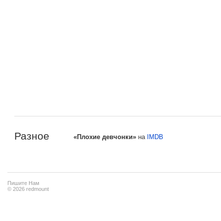
Разное
«Плохие девчонки»
на
IMDB
Пишите Нам
© 2026 redmount