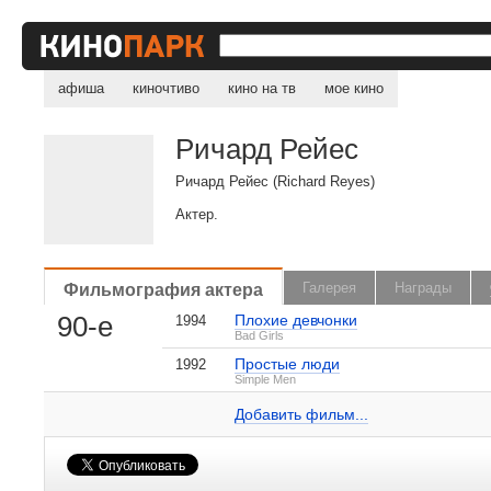
афиша
киночтиво
кино на тв
мое кино
Ричард Рейес
Ричард Рейес (Richard Reyes)
Актер.
, поделитесь своим мнением
Фильмография актера
Галерея
Награды
90-е
Плохие девчонки
1994
Bad Girls
Простые люди
1992
Ричард Рейес на IMDB.com
Simple Men
Добавить ссылку...
Добавить фильм...
Малосодержательные и грубые отзывы нещадно