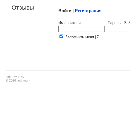
Отзывы
Войти |
Регистрация
Напомнить пароль |
войти
|
реги
Имя зрителя:
Пароль:
За
Ваш e-mail:
Запомнить меня
[?]
Пишите Нам
© 2026 redmount