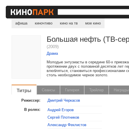
афиша
киночтиво
кино на тв
мое кино
Большая нефть (ТВ-се
(2009)
Драма
Молодые энтузиасты в середине 60-х приезжа
протяжении двух с половиной десятков лет ге
влюбляться, становиться профессионалами св
столь необходимое черное золото.
Титры
Сеансы
Галерея
Трейлер
Награды
Режиссер:
Дмитрий Черкасов
В ролях:
Андрей Егоров
Сергей Плотников
, поделитесь своим мнением
Александр Феклистов