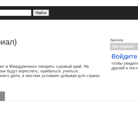
риал)
Зрители:
без оценки
Войдите
чтобы увидет
ют в Междуреченск покорять суровый край. На
друзей и пос
рои будут взрослеть, ошибаться, учиться,
оего дела, в жестких условиях добывая для страны