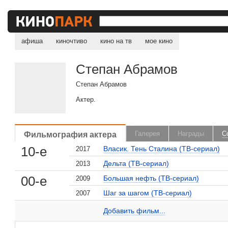
афиша
киночтиво
кино на тв
мое кино
Степан Абрамов
Степан Абрамов
Актер.
Фильмография актера
Галерея
Награды
С
, поделитесь своим мнением
10-е
Власик. Тень Сталина (ТВ-сериал)
2017
Дельта (ТВ-сериал)
2013
00-е
Большая нефть (ТВ-сериал)
2009
Шаг за шагом (ТВ-сериал)
2007
Степан Абрамов на сайте Кино-Театр.ru
Добавить ссылку...
Добавить фильм...