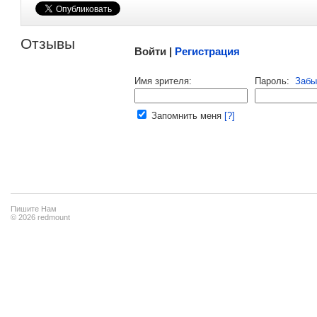
Малосодержательные и грубые отзывы нещадно 
Отзывы
Войти |
Регистрация
Напомнить пароль |
войти
|
регист
Имя зрителя:
Пароль:
Забы
Ваш e-mail:
Запомнить меня
[?]
Пишите Нам
© 2026 redmount