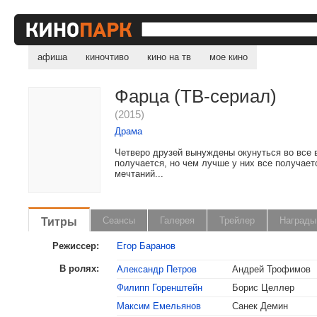
афиша
киночтиво
кино на тв
мое кино
Фарца (ТВ-сериал)
(2015)
Драма
Четверо друзей вынуждены окунуться во все 
получается, но чем лучше у них все получае
мечтаний...
Титры
Сеансы
Галерея
Трейлер
Награды
Режиссер:
Егор Баранов
В ролях:
Александр Петров
Андрей Трофимов
Филипп Горенштейн
Борис Целлер
Максим Емельянов
Санек Демин