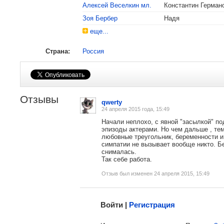
Алексей Веселкин мл.
Константин Герман
Зоя Бербер
Надя
еще...
Страна:
Россия
, поделитесь своим мнением
Отзывы
qwerty
24 апреля 2015 года, 15:49
Начали неплохо, с явной "засылкой" п
эпизоды актерами. Но чем дальше , т
любовные треугольник, беременности и т
симпатии не вызывает вообще никто. Б
снималась.
Так себе работа.
Отзыв был изменен 24 апреля 2015, 15:49
Малосодержательные и грубые отзывы нещадно
Войти |
Регистрация
Напомнить пароль |
войти
|
реги