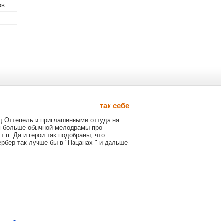
ов
так себе
од Оттепель и приглашенными оттуда на
ем больше обычной мелодрамы про
.п. Да и герои так подобраны, что
ербер так лучше бы в "Пацанах " и дальше
 удаляются.
страция