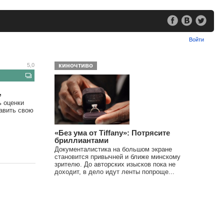
Войти
киночтиво
5,0
,
ь оценки
тавить свою
«Без ума от Tiffany»: Потрясите
бриллиантами
Документалистика на большом экране
становится привычней и ближе минскому
зрителю. До авторских изысков пока не
доходит, в дело идут ленты попроще...