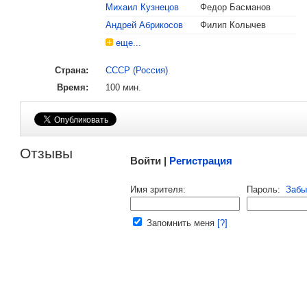
Михаил Кузнецов
Федор Басманов
Андрей Абрикосов
Филип Колычев
еще...
Страна:
СССР (Россия)
Время:
100 мин.
Малосодержательные и грубые отзывы нещадно 
Отзывы
Войти |
Регистрация
Напомнить пароль |
войти
|
регист
Имя зрителя:
Пароль:
Забы
Ваш e-mail:
Запомнить меня
[?]