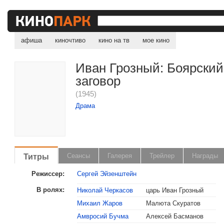
афиша
киночтиво
кино на тв
мое кино
Иван Грозный: Боярский
заговор
(1945)
Драма
Титры
Сеансы
Галерея
Трейлер
Награды
Режиссер:
Сергей Эйзенштейн
В ролях:
Николай Черкасов
царь Иван Грозный
Михаил Жаров
Малюта Скуратов
Амвросий Бучма
Алексей Басманов
, поделитесь своим мнением