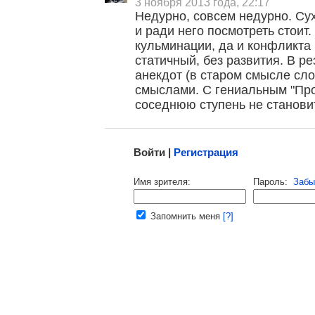
3 ноября 2013 года, 22:17
Недурно, совсем недурно. Сух
и ради него посмотреть стоит. 
кульминации, да и конфликта н
статичный, без развития. В р
анекдот (в старом смысле сло
смыслами. С гениальным "Про
соседнюю ступень не станови
Малосодержательные и грубые отзывы нещадно 
Войти |
Регистрация
Напомнить пароль |
войти
|
регист
Имя зрителя:
Пароль:
Забы
Ваш e-mail:
Запомнить меня
[?]