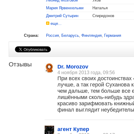
Леонид Мозговой
Ухов
Мария Ярвенхельми
Наталья
Дмитрий Сутырин
Спиридонов
еще...
Страна:
Россия
,
Беларусь
,
Финляндия
,
Германия
2013
Лiстапад
Участник конкурсной программы
Отзывы
Dr. Morozov
4 ноября 2013 года, 09:56
При всех своих достоинствах
лучше, а так герой Суханова к
чем дальше, тем больше все 
лишёнными сколь-нибудь здра
красиво зарифмовать книжны
финал выглядит неубедитель
, поделитесь своим мнением
агент Купер