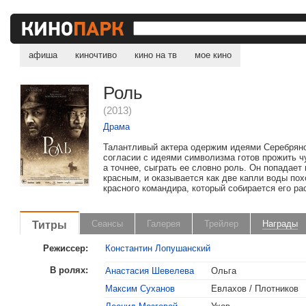
афиша
киночтиво
кино на тв
мое кино
Роль
(2013)
Драма
Талантливый актера одержим идеями Серебряно
согласии с идеями символизма готов прожить 
а точнее, сыграть ее словно роль. Он попадает 
красным, и оказывается как две капли воды пох
красного командира, который собирается его рас
Титры
Сеансы
Галерея
Трейлер
Награды
Режиссер:
Константин Лопушанский
В ролях:
Анастасия Шевелева
Ольга
Максим Суханов
Евлахов / Плотников