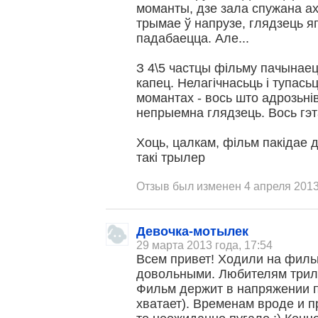
моманты, дзе зала спужана аха
трымае ў напрузе, глядзець я
падабаецца. Але...
З 4\5 частцы фільму пачынаец
капец. Нелагічнасьць і тупась
момантах - вось што адрозьні
непрыемна глядзець. Вось гэт
Хоць, цалкам, фільм пакідае
такі трылер
Отзыв был изменен 4 апреля 2013
Девочка-мотылек
29 марта 2013 года, 17:54
Всем привет! Ходили на филь
довольными. Любителям трилл
Фильм держит в напряжении п
хватает). Временам вроде и п