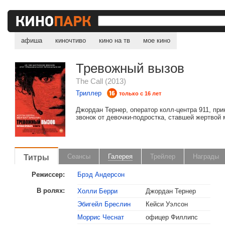
афиша
киночтиво
кино на тв
мое кино
Тревожный вызов
The Call (2013)
Триллер
только с 16 лет
Джордан Тернер, оператор колл-центра 911, пр
звонок от девочки-подростка, ставшей жертвой 
Титры
Сеансы
Галерея
Трейлер
Награды
Режиссер:
Брэд Андерсон
В ролях:
Холли Берри
Джордан Тернер
Эбигейл Бреслин
Кейси Уэлсон
Моррис Чеснат
офицер Филлипс