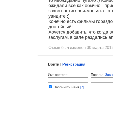
то неожиданно пугало :) Конц
, поделитесь своим мнением
ожидали все как обычно - при
захват антигероя-маньяка...а 
увидите :)
Конечно есть фильмы гораздо 
достойный!
Хочется добавить, что когда 
заслугам, в зале раздались а
Отзыв был изменен 30 марта 2013
Малосодержательные и грубые отзывы нещадно 
Войти |
Регистрация
Напомнить пароль |
войти
|
регист
Имя зрителя:
Пароль:
Забы
Ваш e-mail:
Запомнить меня
[?]