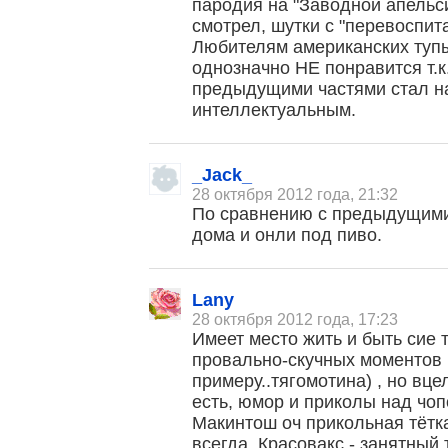
пародия на "Заводной апельсин
смотрел, шутки с "перевоспит
Любителям американских туп
однозначно НЕ понравится т.к
предыдущими частями стал н
интеллектуальным.
_Jack_
28 октября 2012 года, 21:32
По сравнению с предыдущими 
дома и онли под пиво.
Lany
28 октября 2012 года, 17:23
Имеет место жить и быть сие 
провально-скучных моментов 
примеру..тягомотина) , но вц
есть, юмор и приколы над чоп
Макинтош оч прикольная тётка
всегда, Красовакс - занятный