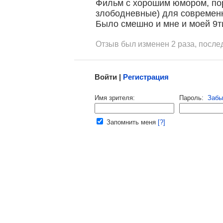
Фильм с хорошим юмором, по
злободневные) для современ
Было смешно и мне и моей 9т
Отзыв был изменен 2 раза, после
Малосодержательные и грубые отзывы нещадно 
Войти |
Регистрация
Напомнить пароль |
войти
|
регист
Имя зрителя:
Пароль:
Забы
Ваш e-mail:
Запомнить меня
[?]