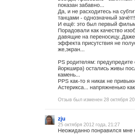
показан забавно...
Да, и не расходитесь на субт
танцами - однозначный зачёт!!
И ещё: это был первый фильм 
Порадовали как качество изоб
давящие на переносицу..Даже 
эффекта присутствия не полус
же,экран...
PS родителям: предупредите с
йоркшира) остались живы посл
камень...
PPS как-то я никак не привык
Астерикса... напряжненько как
Отзыв был изменен 28 октября 20
, поделитесь своим мнением
zju
25 октября 2012 года, 21:27
Неожиданно понравился мне 