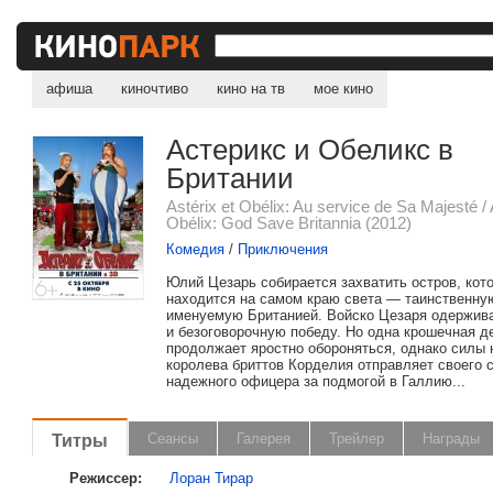
афиша
киночтиво
кино на тв
мое кино
Астерикс и Обеликс в
Британии
Astérix et Obélix: Au service de Sa Majesté /
Obélix: God Save Britannia (2012)
Комедия
/
Приключения
Юлий Цезарь собирается захватить остров, кот
находится на самом краю света — таинственную
именуемую Британией. Войско Цезаря одержив
и безоговорочную победу. Но одна крошечная 
продолжает яростно обороняться, однако силы 
королева бриттов Корделия отправляет своего 
надежного офицера за подмогой в Галлию...
Титры
Сеансы
Галерея
Трейлер
Награды
Режиссер:
Лоран Тирар