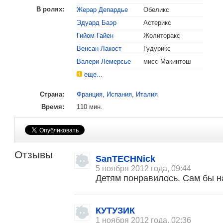
В ролях:
Жерар Депардье
Обеликс
Эдуард Баэр
Астерикс
Гийом Гайен
Жолиторакс
Венсан Лакост
Гудурикс
Валери Лемерсье
мисс Макинтош
еще...
Страна:
Франция
,
Испания
,
Италия
Время:
110 мин.
Отзывы
SanTECHNick
5 ноября 2012 года, 09:44
Детям понравилось. Сам бы н
КУТУЗИК
1 ноября 2012 года, 02:36