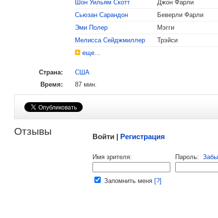
Шон Уильям Скотт
Джон Фарли
Сьюзан Сарандон
Беверли Фарли
, поделитесь своим мнением
Эми Полер
Мэгги
Мелисса Сейджмиллер
Трэйси
еще...
Страна:
США
Время:
87 мин.
Малосодержательные и грубые отзывы нещадно 
Отзывы
Войти |
Регистрация
Напомнить пароль |
войти
|
регист
Имя зрителя:
Пароль:
Забы
Ваш e-mail:
Запомнить меня
[?]