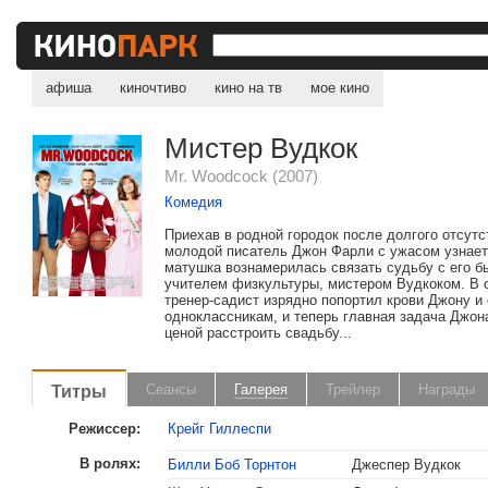
афиша
киночтиво
кино на тв
мое кино
Мистер Вудкок
Mr. Woodcock (2007)
Комедия
Приехав в родной городок после долгого отсутс
молодой писатель Джон Фарли с ужасом узнает,
матушка вознамерилась связать судьбу с его 
учителем физкультуры, мистером Вудкоком. В 
тренер-садист изрядно попортил крови Джону и 
одноклассникам, и теперь главная задача Джо
ценой расстроить свадьбу...
Титры
Сеансы
Галерея
Трейлер
Награды
Режиссер:
Крейг Гиллеспи
В ролях:
Билли Боб Торнтон
Джеспер Вудкок