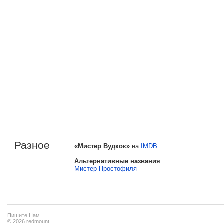
Разное
«Мистер Вудкок»
на
IMDB
Альтернативные названия
:
Мистер Простофиля
Пишите Нам
© 2026 redmount