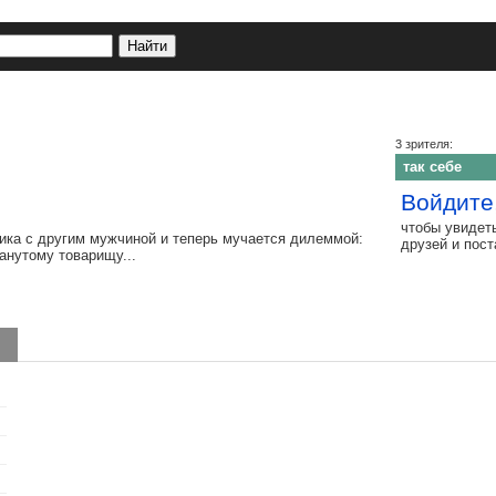
3 зрителя:
так себе
Войдите
чтобы увидет
ика с другим мужчиной и теперь мучается дилеммой:
друзей и пос
анутому товарищу...