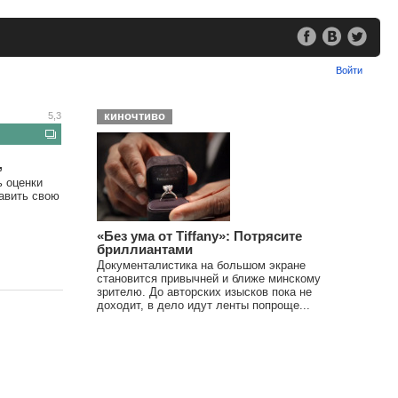
Войти
киночтиво
5,3
,
ь оценки
тавить свою
«Без ума от Tiffany»: Потрясите
бриллиантами
Документалистика на большом экране
становится привычней и ближе минскому
зрителю. До авторских изысков пока не
доходит, в дело идут ленты попроще...