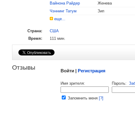
Вайнона Райдер
Женева
Чэннинг Татум
Зип
еще...
Страна:
США
Время:
111 мин.
Малосодержательные и грубые отзывы нещадно
Отзывы
Войти |
Регистрация
Напомнить пароль |
войти
|
реги
Имя зрителя:
Пароль:
За
Ваш e-mail:
Запомнить меня
[?]