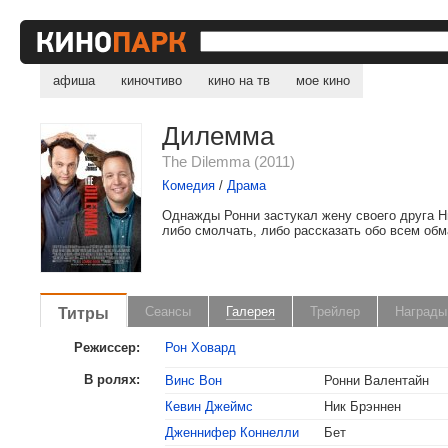
афиша
киночтиво
кино на тв
мое кино
Дилемма
The Dilemma (2011)
Комедия
/
Драма
Однажды Ронни застукал жену своего друга Н
либо смолчать, либо рассказать обо всем обм
Титры
Сеансы
Галерея
Трейлер
Награды
Режиссер:
Рон Ховард
В ролях:
Винс Вон
Ронни Валентайн
Кевин Джеймс
Ник Брэннен
Дженнифер Коннелли
Бет
, поделитесь своим мнением