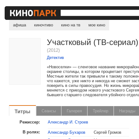
афиша
киночтиво
кино на тв
мое кино
Участковый (ТВ-сериал)
(2012)
Детектив
«Новоселки» — сленговое название микрорайон
окраине столицы, в котором процветает преступ
Местные жители так привыкли к такому положе
что кажется, уже никто и никогда не сможет зас
поверить в силы правосудия. Но жизнь микрора
меняется с приездом нового участкового Сергея
бывшего старшего следователя убойного отдела
Титры
Сеансы
Галерея
Трейлер
Награды
Режиссер:
Александр И. Строев
В ролях:
Александр Бухаров
Сергей Громов