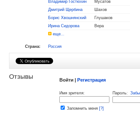
Владимир Гостюхин
Мусатов
, поделитесь своим мнением
Дмитрий Щербина
Шахов
Борис Хвошнянский
Глушаков
Ирина Сидорова
Вера
еще...
Страна:
Россия
Малосодержательные и грубые отзывы нещадно 
Отзывы
Войти |
Регистрация
Напомнить пароль |
войти
|
регист
Имя зрителя:
Пароль:
Забы
Ваш e-mail:
Запомнить меня
[?]