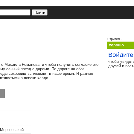
1 зритель:
хорошо
Войдите
чтобы увидет
ого Михаила Романова, и чтобы получить согласие его
друзей и пос
му санный поезд с дарами. По дороге на обоз
леды сокровищ всплывают в наше время. И разные
втянутыми в поиски клада...
 Морозовский