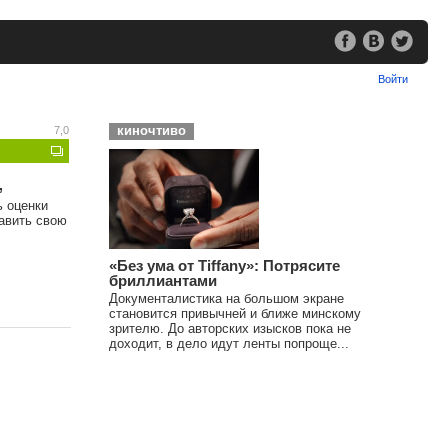
Войти
киночтиво
7,0
,
ь оценки
тавить свою
«Без ума от Tiffany»: Потрясите
бриллиантами
Документалистика на большом экране
становится привычней и ближе минскому
зрителю. До авторских изысков пока не
доходит, в дело идут ленты попроще...