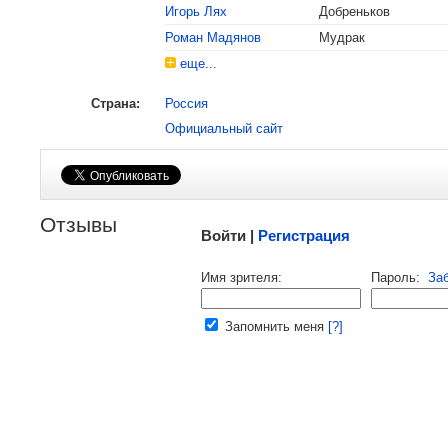
, поделитесь своим мнением
Игорь Лях
Добреньков
Роман Мадянов
Мудрак
еще...
Страна:
Россия
Официальный сайт
Малосодержательные и грубые отзывы нещадно
Отзывы
Войти |
Регистрация
Напомнить пароль |
войти
|
реги
Имя зрителя:
Пароль:
За
Ваш e-mail:
Запомнить меня
[?]