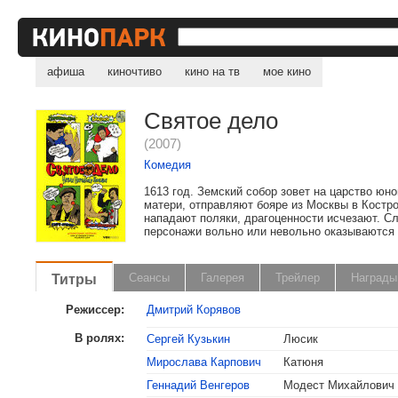
афиша
киночтиво
кино на тв
мое кино
Святое дело
(2007)
Комедия
1613 год. Земский собор зовет на царство юн
матери, отправляют бояре из Москвы в Костро
нападают поляки, драгоценности исчезают. С
персонажи вольно или невольно оказываются 
Титры
Сеансы
Галерея
Трейлер
Награды
Режиссер:
Дмитрий Корявов
В ролях:
Сергей Кузькин
Люсик
Мирослава Карпович
Катюня
Геннадий Венгеров
Модест Михайлович