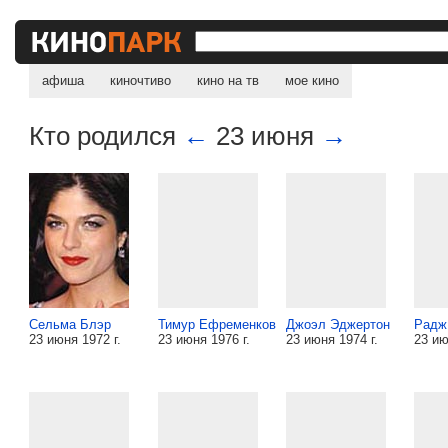
афиша
киночтиво
кино на тв
мое кино
Кто родился
←
23 июня
→
Сельма Блэр
Тимур Ефременков
Джоэл Эджертон
Радж
23 июня 1972 г.
23 июня 1976 г.
23 июня 1974 г.
23 ию