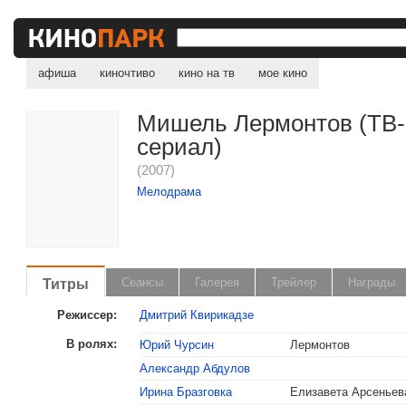
афиша
киночтиво
кино на тв
мое кино
Мишель Лермонтов (ТВ-
сериал)
(2007)
Мелодрама
Титры
Сеансы
Галерея
Трейлер
Награды
Режиссер:
Дмитрий Квирикадзе
В ролях:
Юрий Чурсин
Лермонтов
Александр Абдулов
, поделитесь своим мнением
Ирина Бразговка
Елизавета Арсеньев