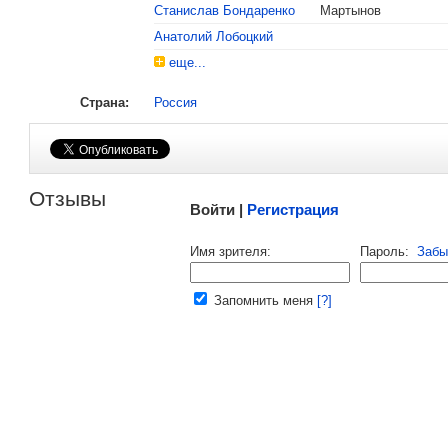
Станислав Бондаренко
Мартынов
Анатолий Лобоцкий
еще...
Страна:
Россия
Малосодержательные и грубые отзывы нещадно 
Отзывы
Войти |
Регистрация
Напомнить пароль |
войти
|
регист
Имя зрителя:
Пароль:
Забы
Ваш e-mail:
Запомнить меня
[?]