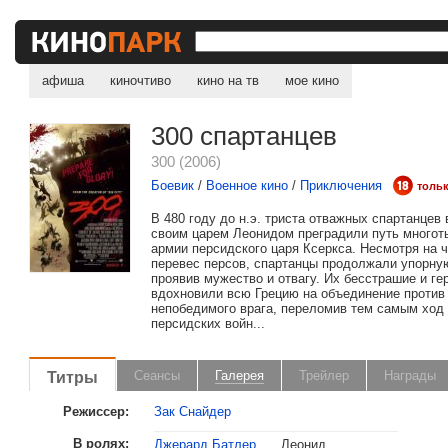
афиша
киночтиво
кино на тв
мое кино
300 спартанцев
300 (2006)
Боевик
/
Военное кино
/
Приключения
тольк
В 480 году до н.э. триста отважных спартанцев 
своим царем Леонидом преградили путь многот
армии персидского царя Ксеркса. Несмотря на 
перевес персов, спартанцы продолжали упорну
проявив мужество и отвагу. Их бесстрашие и ге
вдохновили всю Грецию на объединение против
непобедимого врага, переломив тем самым ход 
персидских войн...
Титры
Сеансы
Галерея
Трейлер
Награды
Режиссер:
Зак Снайдер
В ролях:
Джерард Батлер
Леонид