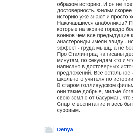
образом историю. И он не пр
достоверность. Фильм скорее
историю уже знают и просто х
Накачавшиеся анаболиков? П
которые на экране гораздо б
воинов чем все предыдущие 
анастероиды имели ввиду - но
эффект - груда мышц, а не бо
Про Сталинград написаны деся
минутам, по секундам кто и ч
написано в достоверных исто
предложений. Все остальное 
школьного учителя по истории 
В старом голливудском филь
они такие добрые, милые бо
свою землю от басурман, что 
Спарте воспитание и весь бы
суровым.
Denya