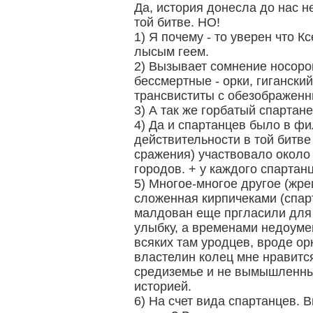
Да, история донесла до нас 
той битве. НО!
1) Я почему - то уверен что 
лысым геем.
2) Вызывает сомнение носор
бессмертные - орки, гигански
трансвиститы с обезображенн
3) А так же горбатый спартанец
4) Да и спартанцев было в фи
действительности в той битве
сражения) участвовало около 
городов. + у каждого спартан
5) Многое-многое другое (жре
сложенная кирпичеками (спар
малдован еще пргласили для э
улыбку, а временами недоуме
всяких там уродцев, вроде о
властелин колец мне нравится
средиземье и не вымышленн
историей.
6) На счет вида спартанцев. 