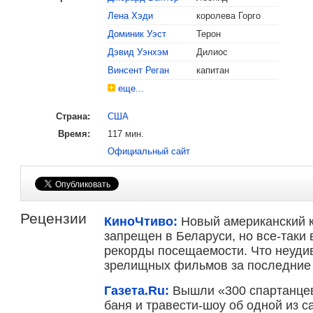
Лена Хэди
королева Горго
Доминик Уэст
Терон
Дэвид Уэнхэм
Дилиос
Винсент Реган
капитан
еще...
Страна:
США
Время:
117 мин.
Официальный сайт
Рецензии
КиноЧтиво:
Новый американский к
запрещен в Беларуси, но все-таки 
рекорды посещаемости. Что неуди
зрелищных фильмов за последние 
Газета.Ru:
Вышли «300 спартанцев
баня и травести-шоу об одной из с