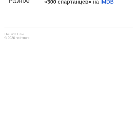
Разное
«300 спартанцев»
на
IMDB
Пишите Нам
© 2026 redmount