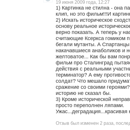
19 июня 2009 года, 12:27
1) Картинка не стилна - она 
клип, но это фильм!!!И картин
2) Искать историческое сходст
основу реальное историческое
верно показать. А теперь у н
считающие Ксеркса гомиком п
бегали мутанты. А Спартанцы 
накачавшиеся анаболиков и н
желтоватое... Как бы вам пон
фильм про Сталинград пытая
действия с реальными участн
терминатор? А ему противос
солдат? Что мешало придумат
сражение со своими героями? 
историю не сказал бы.
3) Кроме исторической непра
просто переполнен ляпами.
Ужас...деградация...красивая к
Отзыв был изменен 2 раза, после