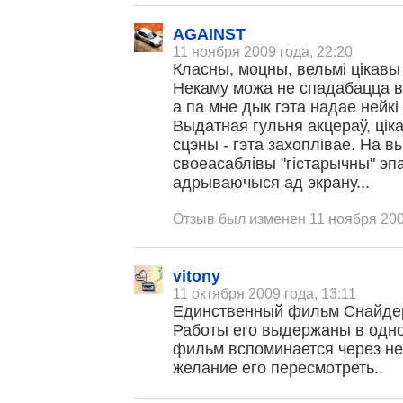
AGAINST
11 ноября 2009 года, 22:20
Класны, моцны, вельмі цікавы
Некаму можа не спадабацца вя
а па мне дык гэта надае нейкі
Выдатная гульня акцераў, ці
сцэны - гэта захоплівае. На 
своеасаблівы "гістарычны" эпа
адрываючыся ад экрану...
Отзыв был изменен 11 ноября 200
vitony
11 октября 2009 года, 13:11
Единственный фильм Снайдер
Работы его выдержаны в одном
фильм вспоминается через не
желание его пересмотреть..