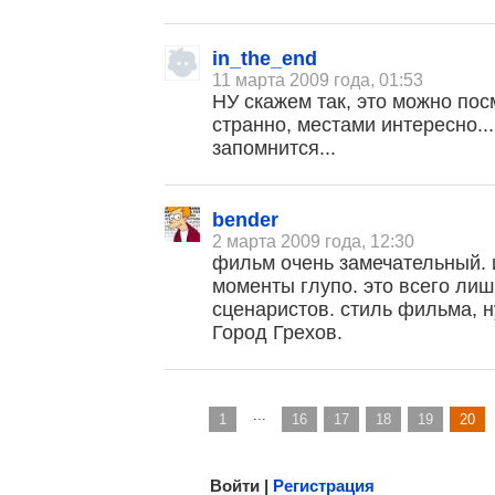
in_the_end
11 марта 2009 года, 01:53
НУ скажем так, это можно пос
странно, местами интересно..
запомнится...
bender
, поделитесь своим мнением
2 марта 2009 года, 12:30
фильм очень замечательный. 
моменты глупо. это всего лиш
сценаристов. стиль фильма, ну
Город Грехов.
...
1
16
17
18
19
20
Малосодержательные и грубые отзывы нещадно 
Войти |
Регистрация