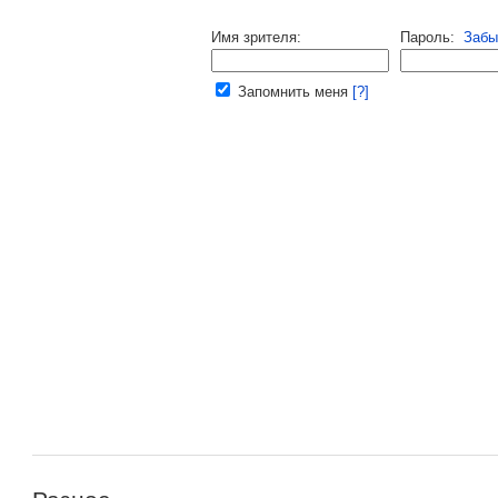
Напомнить пароль |
войти
|
регист
Имя зрителя:
Пароль:
Забы
Ваш e-mail:
Запомнить меня
[?]