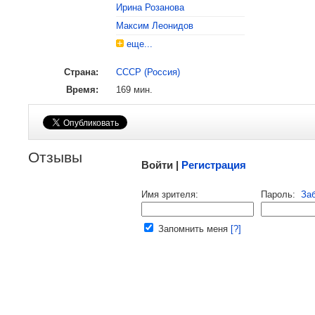
Ирина Розанова
Максим Леонидов
еще...
Страна:
СССР (Россия)
Время:
169 мин.
Малосодержательные и грубые отзывы нещадно
Отзывы
Войти |
Регистрация
Напомнить пароль |
войти
|
реги
Имя зрителя:
Пароль:
За
Ваш e-mail:
Запомнить меня
[?]