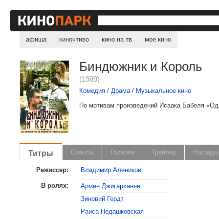
афиша
киночтиво
кино на тв
мое кино
Биндюжник и Король
(1989)
Комедия
/
Драма
/
Музыкальное кино
По мотивам произведений Исаака Бабеля «Оде
Титры
Сеансы
Галерея
Трейлер
Награды
Режиссер:
Владимир Алеников
В ролях:
Армен Джигарханян
Зиновий Гердт
Раиса Недашковская
, поделитесь своим мнением