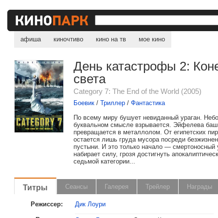
афиша
киночтиво
кино на тв
мое кино
День катастрофы 2: Кон
света
Category 7: The End of the World (2005)
Боевик
/
Триллер
/
Фантастика
По всему миру бушует невиданный ураган. Небо
буквальном смысле взрывается. Эйфелева баш
превращается в металлолом. От египетских пи
остается лишь груда мусора посреди безжизне
пустыни. И это только начало — смертоносный 
набирает силу, грозя достигнуть апокалиптичес
седьмой категории...
Титры
Сеансы
Галерея
Трейлер
Награды
Режиссер:
Дик Лоури