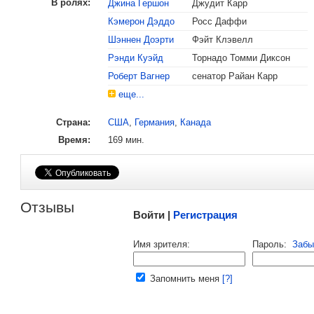
В ролях:
Джина Гершон
Джудит Карр
Кэмерон Дэддо
Росс Даффи
Шэннен Доэрти
Фэйт Клэвелл
, поделитесь своим мнением
Рэнди Куэйд
Торнадо Томми Диксон
Роберт Вагнер
сенатор Райан Карр
еще...
Страна:
США
,
Германия
,
Канада
Время:
169 мин.
Малосодержательные и грубые отзывы нещадно 
Отзывы
Войти |
Регистрация
Напомнить пароль |
войти
|
регист
Имя зрителя:
Пароль:
Забы
Ваш e-mail:
Запомнить меня
[?]