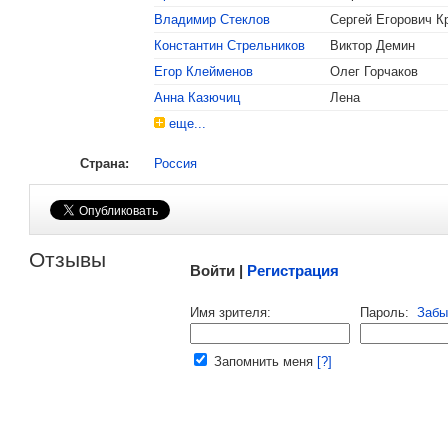
Владимир Стеклов
Сергей Егорович К
, поделитесь своим мнением
Константин Стрельников
Виктор Демин
Егор Клейменов
Олег Горчаков
Анна Казючиц
Лена
еще...
Страна:
Россия
Малосодержательные и грубые отзывы нещадно 
Отзывы
Войти |
Регистрация
Напомнить пароль |
войти
|
регист
Имя зрителя:
Пароль:
Забы
Ваш e-mail:
Запомнить меня
[?]