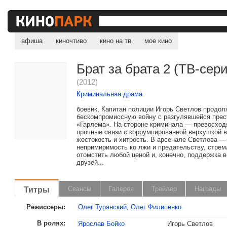
афиша
киночтиво
кино на тв
мое кино
Брат за брата 2 (ТВ-сер
(2012)
Криминальная драма
боевик, Капитан полиции Игорь Светлов продол
бескомпромиссную войну с разгулявшейся пре
«Гарлема». На стороне криминала — превосхо
прочные связи с коррумпированной верхушкой в
жестокость и хитрость. В арсенале Светлова —
непримиримость ко лжи и предательству, стре
отомстить любой ценой и, конечно, поддержка 
друзей...
Титры
Сеансы
Галерея
Трейлер
Награды
Режиссеры:
Олег Туранский
,
Олег Филипенко
В ролях:
Ярослав Бойко
Игорь Светлов