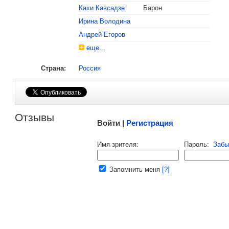
, поделитесь своим мнением
Кахи Кавсадзе
Барон
Ирина Володина
Андрей Егоров
еще...
Страна:
Россия
Малосодержательные и грубые отзывы нещадно 
Отзывы
Войти |
Регистрация
Напомнить пароль |
войти
|
регист
Имя зрителя:
Пароль:
Забы
Ваш e-mail:
Запомнить меня
[?]