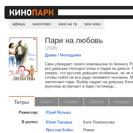
афиша
киночтиво
кино на тв
мое кино
Пари на любовь
(2008)
Драма
/
Мелодрама
Свен убеждает своего компаньона по бизнесу Р
все девушки легкодоступны и падки на деньги.
уверен, что русские девушки особенные, их не к
готовы пойти на все ради любимого человека.
заключают пари. Выбор падает на девушку Кат
мужчины встречают в баре гостиницы...
Титры
Сеансы
Галерея
Трейлер
Награды
Режиссер:
Юрий Музыка
В ролях:
Юлия Такшина
Катя Ломоносова
Ярослав Бойко
Роман