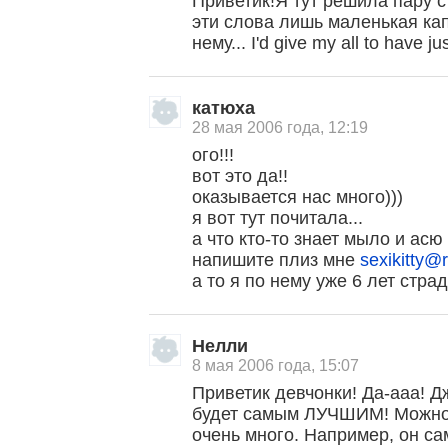
Приветик!Я тут решила пару с
эти слова лишь маленькая ка
нему... I'd give my all to have j
катюха
28 мая 2006 года, 12:19
ого!!!
вот это да!!
оказывается нас много)))
я вот тут почитала...
а что кто-то знает мыло и ас
напишите плиз мне
sexikitty@
а то я по нему уже 6 лет страд
Нелли
8 мая 2006 года, 15:07
Приветик девчонки! Да-ааа! 
будет самым ЛУЧШИМ! Можно, 
очень много. Например, он с