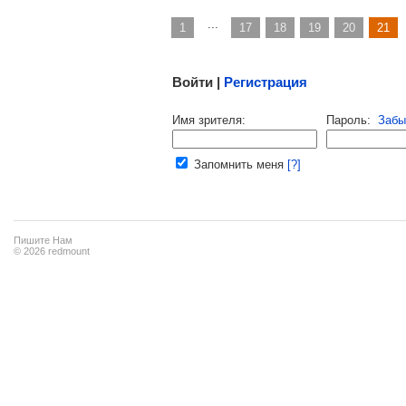
...
1
17
18
19
20
21
Малосодержательные и грубые отзывы нещадно 
Войти |
Регистрация
Напомнить пароль |
войти
|
регист
Имя зрителя:
Пароль:
Забы
Ваш e-mail:
Запомнить меня
[?]
Пишите Нам
© 2026 redmount