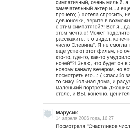
симпатичный, очень милый, а
замечательный актер и...и ещ
прочего;-) Хотела спросить, 
девчоночки, верите в возможн
с этим симпатягой?! Вот я...д
этом мечтаю! Может поделитесь
расскажите, кто видел, конеч
число Слевина". Я не смогла 
еще успею) этот фильм, но оч
кто-то, где-то, как-то умудрил
ночей"?! Знаю, что будет он в 
новому каналу вечером, но во
посмотреть его...:-( Спасибо 
то сижу больная дома, и раду
маленький портретик Джошика,
столе, и ВЫ, конечно, ценители 
Марусик
14 апреля 2006 года, 16:27
Посмотрела "Счастливое числ