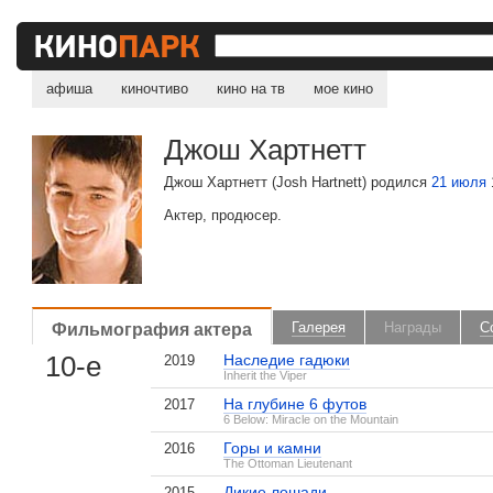
афиша
киночтиво
кино на тв
мое кино
Джош Хартнетт
Джош Хартнетт (Josh Hartnett) родился
21 июля
Актер, продюсер.
Фильмография актера
Галерея
Награды
С
10-е
Наследие гадюки
2019
Inherit the Viper
На глубине 6 футов
2017
6 Below: Miracle on the Mountain
Горы и камни
2016
The Ottoman Lieutenant
Дикие лошади
2015