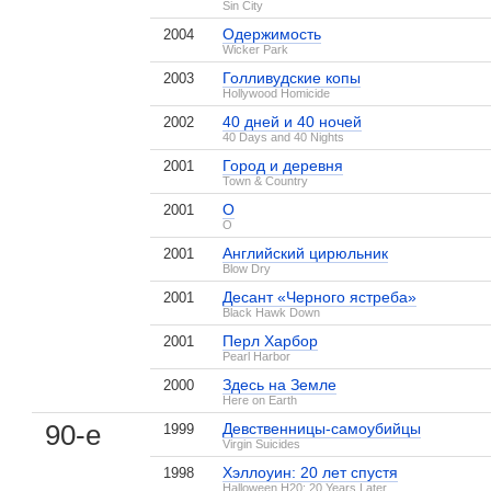
Sin City
Одержимость
2004
Wicker Park
Голливудские копы
2003
Hollywood Homicide
40 дней и 40 ночей
2002
40 Days and 40 Nights
Город и деревня
2001
Town & Country
О
2001
O
Английский цирюльник
2001
Blow Dry
Десант «Черного ястреба»
2001
Black Hawk Down
Перл Харбор
2001
Pearl Harbor
Здесь на Земле
2000
Here on Earth
Страшные сказки
30 дней ночи
Черная орхи
4 кадра
6 кадров
7 кадров
90-е
Девственницы-самоубийцы
1999
Virgin Suicides
Хэллоуин: 20 лет спустя
1998
Halloween H20: 20 Years Later