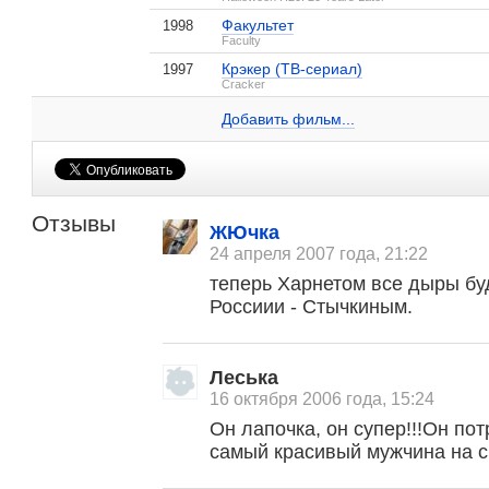
Факультет
1998
Faculty
Крэкер (ТВ-сериал)
1997
Джош Хартнетт на IMDB.com
Cracker
Город грехов
Одержимость
Английский 
1 кадр
6 кадров
2 кадра
Добавить ссылку...
Добавить фильм...
Отзывы
ЖЮчка
24 апреля 2007 года, 21:22
теперь Харнетом все дыры буд
Россиии - Стычкиным.
Леська
16 октября 2006 года, 15:24
Он лапочка, он супер!!!Он по
самый красивый мужчина на с