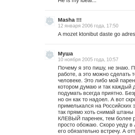
He is my ideal...
Masha !!!
12 января 2006 года, 17:50
A mozet ktonibut daste go adres
Муша
10 ноября 2005 года, 10:57
Почему я это пишу, не знаю. 
работе, а это можно сделать 
человеке. Это либо мой парен
котором думаю и так каждый 
подумать всегда приятно. Без
но он как то надоел. А вот с
примелькался на Российских э
так прямо хоть снимай штаны и
КЛЕВЫЙ паренек, тем более ра
просто обожаю. Скоро уеду в 
его обязательно встречу. А о