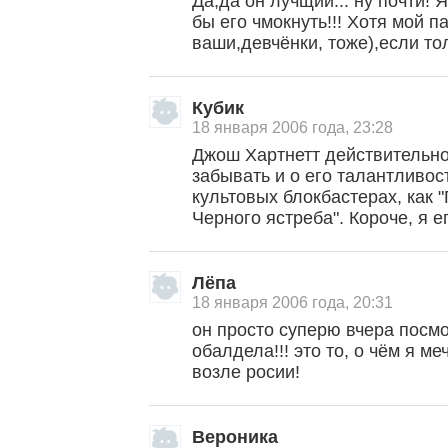
Да,да он лучщий... ну почти! 
бы его чмокнуть!!! Хотя мой п
ваши,девчёнки, тоже),если то
Кубик
18 января 2006 года, 23:28
Джош Хартнетт действительно 
забывать и о его талантливос
культовых блокбастерах, как 
Черного ястреба". Короче, я 
Лёпа
18 января 2006 года, 20:31
он просто суперю вчера посм
обалдела!!! это то, о чём я м
возле росии!
Вероника