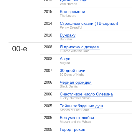
Wild Horses
Вне времени
2015
The Lovers
Страшные сказки (ТВ-сериал)
2014
Penny Dreadful
Бунраку
2010
Bunraku
00-е
Я прихожу с дождем
2008
I Come with the Rain
Август
2008
August
30 дней ночи
2007
30 Days of Night
Черная орхидея
2006
Black Dahlia
Счастливое число Слевина
2006
Lucky Number Slevin
Тайны заблудших душ
2005
Stories of Lost Souls
Без ума от любви
2005
Mozart and the Whale
Город грехов
2005