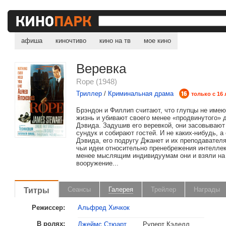
афиша
киночтиво
кино на тв
мое кино
Веревка
Rope (1948)
Триллер
/
Криминальная драма
только с 16 
Брэндон и Филлип считают, что глупцы не имею
жизнь и убивают своего менее «продвинутого» 
Дэвида. Задушив его веревкой, они засовывают
сундук и собирают гостей. И не каких-нибудь, а
Дэвида, его подругу Джанет и их преподавател
чьи идеи относительно пренебрежения интеллек
менее мыслящим индивидуумам они и взяли на
вооружение...
Титры
Сеансы
Галерея
Трейлер
Награды
Режиссер:
Альфред Хичкок
В ролях:
Джеймс Стюарт
Руперт Кэделл