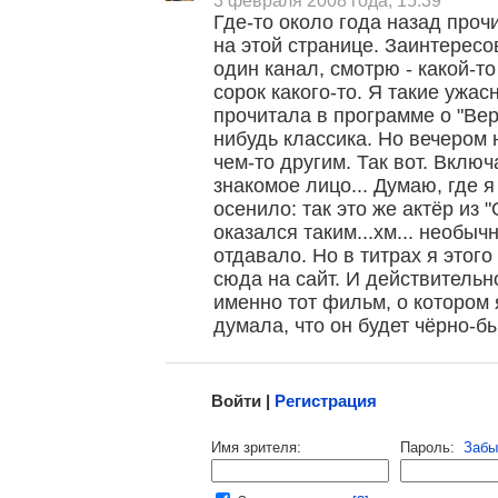
3 февраля 2008 года, 15:39
Где-то около года назад про
на этой странице. Заинтерес
один канал, смотрю - какой-т
сорок какого-то. Я такие ужа
прочитала в программе о "Верё
нибудь классика. Но вечером 
, поделитесь своим мнением
чем-то другим. Так вот. Вклю
знакомое лицо... Думаю, где я
осенило: так это же актёр из 
оказался таким...хм... необы
отдавало. Но в титрах я этог
сюда на сайт. И действительно
именно тот фильм, о котором 
думала, что он будет чёрно-б
Малосодержательные и грубые отзывы нещадно 
Войти |
Регистрация
Напомнить пароль |
войти
|
регист
Имя зрителя:
Пароль:
Забы
Ваш e-mail: